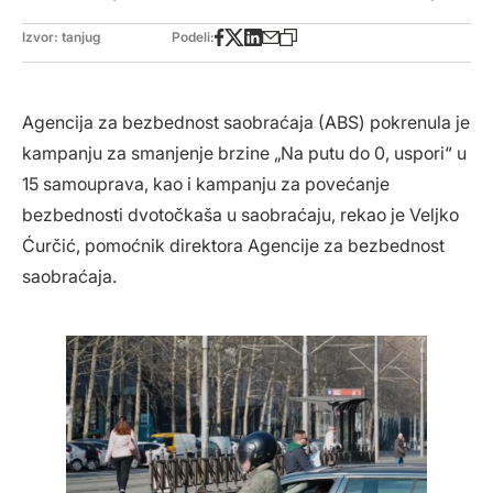
Izvor: tanjug
Podeli:
Agencija za bezbednost saobraćaja (ABS) pokrenula je
kampanju za smanjenje brzine „Na putu do 0, uspori“ u
15 samouprava, kao i kampanju za povećanje
bezbednosti dvotočkaša u saobraćaju, rekao je Veljko
Ćurčić, pomoćnik direktora Agencije za bezbednost
saobraćaja.