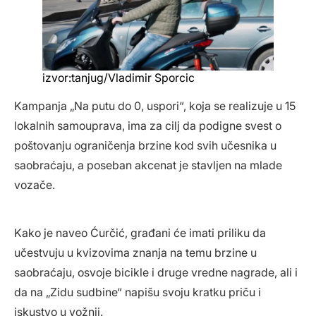
izvor:tanjug/Vladimir Sporcic
Kampanja „Na putu do 0, uspori“, koja se realizuje u 15
lokalnih samouprava, ima za cilj da podigne svest o
poštovanju ograničenja brzine kod svih učesnika u
saobraćaju, a poseban akcenat je stavljen na mlade
vozače.
Kako je naveo Ćurčić, građani će imati priliku da
učestvuju u kvizovima znanja na temu brzine u
saobraćaju, osvoje bicikle i druge vredne nagrade, ali i
da na „Zidu sudbine“ napišu svoju kratku priču i
iskustvo u vožnji.