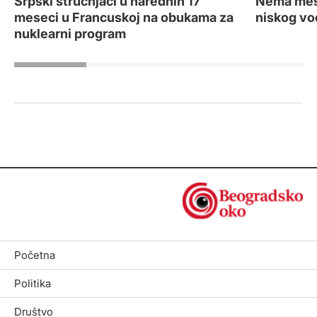
Srpski stručnjaci u narednih 17
Nema mest
meseci u Francuskoj na obukama za
niskog vo
nuklearni program
Početna
Politika
Društvo