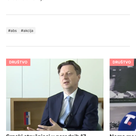
abs
akcija
DRUŠTVO
DRUŠTVO