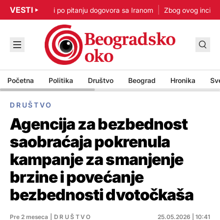
VESTI
p: Nisam u žurbi po pitanju dogovora sa Iranom
Zbog ovog incidenta
Početna
Politika
Društvo
Beograd
Hronika
Sv
DRUŠTVO
Agencija za bezbednost
saobraćaja pokrenula
kampanje za smanjenje
brzine i povećanje
bezbednosti dvotočkaša
Pre 2 meseca
|
DRUŠTVO
25.05.2026 | 10:41