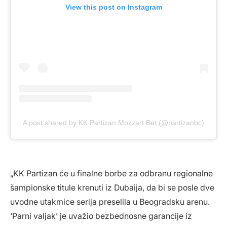
View this post on Instagram
A post shared by KK Partizan Mozzart Bet (@partizanbc)
„KK Partizan će u finalne borbe za odbranu regionalne
šampionske titule krenuti iz Dubaija, da bi se posle dve
uvodne utakmice serija preselila u Beogradsku arenu.
‘Parni valjak’ je uvažio bezbednosne garancije iz