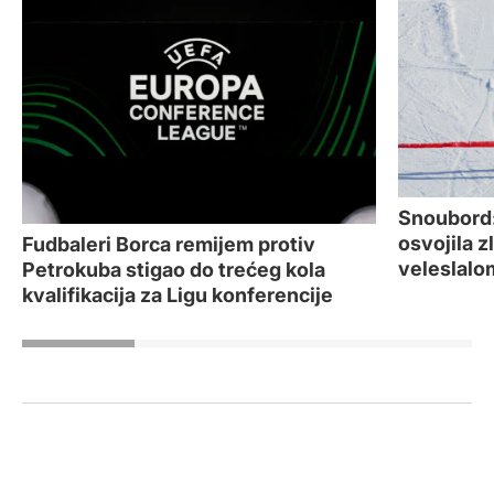
Snoubord
osvojila z
Fudbaleri Borca remijem protiv
veleslalo
Petrokuba stigao do trećeg kola
kvalifikacija za Ligu konferencije