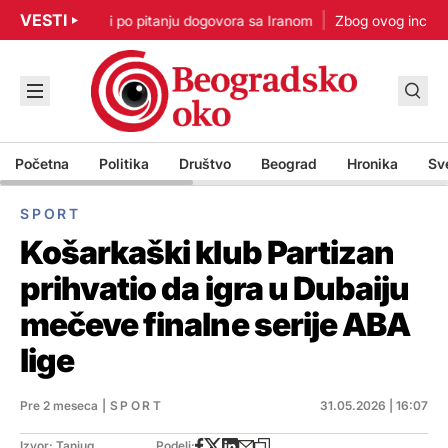
VESTI
p: Nisam u žurbi po pitanju dogovora sa Iranom
Zbog ovog incidenta
Početna
Politika
Društvo
Beograd
Hronika
Sv
SPORT
Košarkaški klub Partizan
prihvatio da igra u Dubaiju
mečeve finalne serije ABA
lige
Pre 2 meseca
|
SPORT
31.05.2026 | 16:07
Izvor: Tanjug
Podeli: