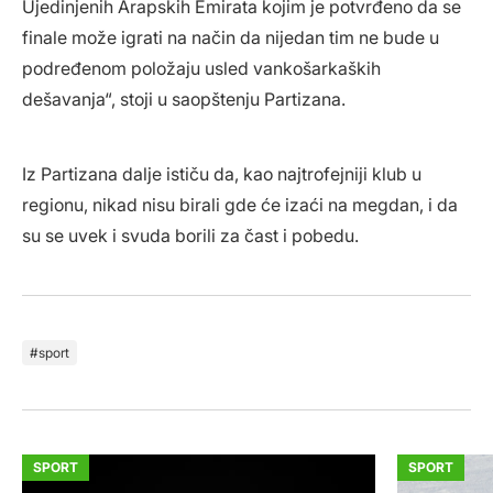
Ujedinjenih Arapskih Emirata kojim je potvrđeno da se
finale može igrati na način da nijedan tim ne bude u
podređenom položaju usled vankošarkaških
dešavanja“, stoji u saopštenju Partizana.
Iz Partizana dalje ističu da, kao najtrofejniji klub u
regionu, nikad nisu birali gde će izaći na megdan, i da
su se uvek i svuda borili za čast i pobedu.
sport
SPORT
SPORT