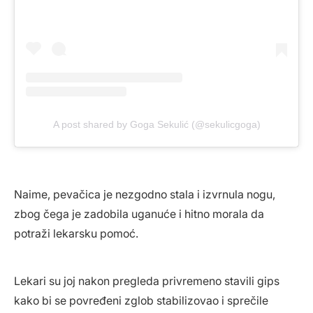
A post shared by Goga Sekulić (@sekulicgoga)
Naime, pevačica je nezgodno stala i izvrnula nogu,
zbog čega je zadobila uganuće i hitno morala da
potraži lekarsku pomoć.
Lekari su joj nakon pregleda privremeno stavili gips
kako bi se povređeni zglob stabilizovao i sprečile