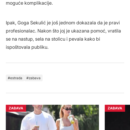
moguće komplikacije.
Ipak, Goga Sekulić je još jednom dokazala da je pravi
profesionalac. Nakon što joj je ukazana pomoć, vratila
se na nastup, sela na stolicu i pevala kako bi
ispoštovala publiku.
estrada
zabava
ZABAVA
ZABAVA