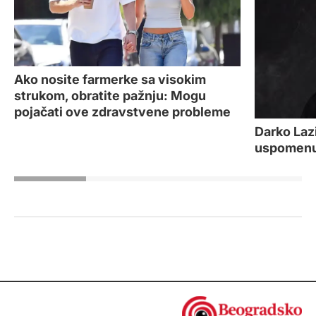
Ako nosite farmerke sa visokim
strukom, obratite pažnju: Mogu
pojačati ove zdravstvene probleme
Darko Laz
uspomenu 