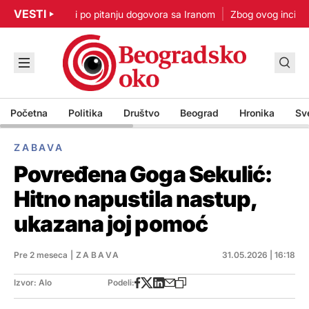
VESTI
p: Nisam u žurbi po pitanju dogovora sa Iranom
Zbog ovog incidenta
Početna
Politika
Društvo
Beograd
Hronika
Sv
ZABAVA
Povređena Goga Sekulić:
Hitno napustila nastup,
ukazana joj pomoć
Pre 2 meseca
|
ZABAVA
31.05.2026 | 16:18
Izvor: Alo
Podeli: