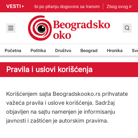
VESTI
amp: Nisam u žurbi po pitanju dogovora sa Iranom
Zbog ovog incide
Početna
Politika
Društvo
Beograd
Hronika
Sv
Pravila i uslovi korišćenja
Korišćenjem sajta Beogradskooko.rs prihvatate
važeća pravila i uslove korišćenja. Sadržaj
objavljen na sajtu namenjen je informisanju
javnosti i zaštićen je autorskim pravima.