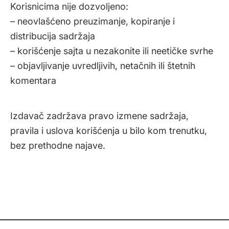
Korisnicima nije dozvoljeno:
– neovlašćeno preuzimanje, kopiranje i
distribucija sadržaja
– korišćenje sajta u nezakonite ili neetičke svrhe
– objavljivanje uvredljivih, netačnih ili štetnih
komentara
Izdavač zadržava pravo izmene sadržaja,
pravila i uslova korišćenja u bilo kom trenutku,
bez prethodne najave.