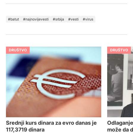
batut
najnovijevesti
srbija
vesti
virus
DRUŠTVO
DRUŠTVO
Srednji kurs dinara za evro danas je
Odlaganje
117,3719 dinara
može da d