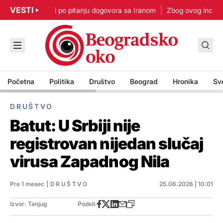
VESTI
p: Nisam u žurbi po pitanju dogovora sa Iranom
Zbog ovog incidenta
Početna
Politika
Društvo
Beograd
Hronika
Sv
DRUŠTVO
Batut: U Srbiji nije
registrovan nijedan slučaj
virusa Zapadnog Nila
Pre 1 mesec
|
DRUŠTVO
25.06.2026 | 10:01
Izvor: Tanjug
Podeli: