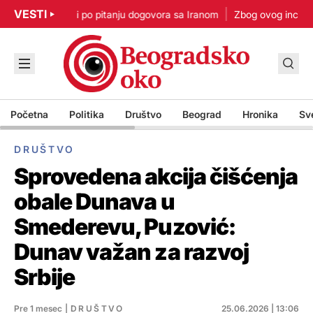
VESTI
p: Nisam u žurbi po pitanju dogovora sa Iranom
Zbog ovog incidenta
Početna
Politika
Društvo
Beograd
Hronika
Sv
DRUŠTVO
Sprovedena akcija čišćenja
obale Dunava u
Smederevu, Puzović:
Dunav važan za razvoj
Srbije
Pre 1 mesec
|
DRUŠTVO
25.06.2026 | 13:06