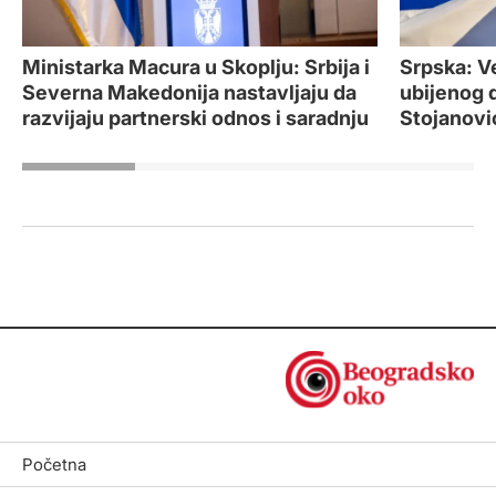
Ministarka Macura u Skoplju: Srbija i
Srpska: V
Severna Makedonija nastavljaju da
ubijenog 
razvijaju partnerski odnos i saradnju
Stojanovi
Početna