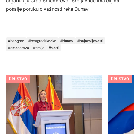
organizuju Grad Smederevo i Srbijavode ima cilj da
pošalje poruku o važnosti reke Dunav.
beograd
beogradskooko
dunav
najnovijevesti
smederevo
srbija
vesti
DRUŠTVO
DRUŠTVO