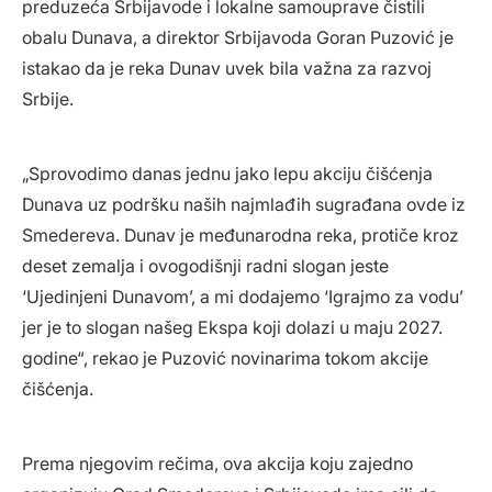
preduzeća Srbijavode i lokalne samouprave čistili
obalu Dunava, a direktor Srbijavoda Goran Puzović je
istakao da je reka Dunav uvek bila važna za razvoj
Srbije.
„Sprovodimo danas jednu jako lepu akciju čišćenja
Dunava uz podršku naših najmlađih sugrađana ovde iz
Smedereva. Dunav je međunarodna reka, protiče kroz
deset zemalja i ovogodišnji radni slogan jeste
‘Ujedinjeni Dunavom’, a mi dodajemo ‘Igrajmo za vodu’
jer je to slogan našeg Ekspa koji dolazi u maju 2027.
godine“, rekao je Puzović novinarima tokom akcije
čišćenja.
Prema njegovim rečima, ova akcija koju zajedno