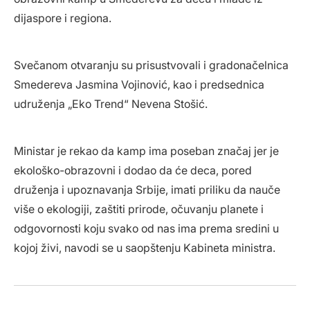
dijaspore i regiona.
Svečanom otvaranju su prisustvovali i gradonačelnica
Smedereva Jasmina Vojinović, kao i predsednica
udruženja „Eko Trend“ Nevena Stošić.
Ministar je rekao da kamp ima poseban značaj jer je
ekološko-obrazovni i dodao da će deca, pored
druženja i upoznavanja Srbije, imati priliku da nauče
više o ekologiji, zaštiti prirode, očuvanju planete i
odgovornosti koju svako od nas ima prema sredini u
kojoj živi, navodi se u saopštenju Kabineta ministra.