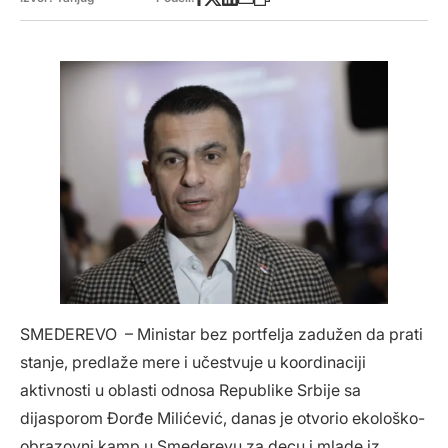
SMEDEREVO – Ministar bez portfelja zadužen da prati
stanje, predlaže mere i učestvuje u koordinaciji
aktivnosti u oblasti odnosa Republike Srbije sa
dijasporom Đorđe Milićević, danas je otvorio ekološko-
obrazovni kamp u Smederevu za decu i mlade iz