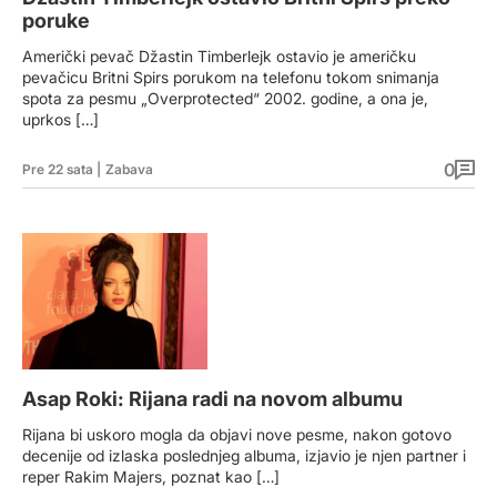
poruke
Američki pevač Džastin Timberlejk ostavio je američku
pevačicu Britni Spirs porukom na telefonu tokom snimanja
spota za pesmu „Overprotected“ 2002. godine, a ona je,
uprkos […]
0
Pre 22 sata
|
Zabava
Asap Roki: Rijana radi na novom albumu
Rijana bi uskoro mogla da objavi nove pesme, nakon gotovo
decenije od izlaska poslednjeg albuma, izjavio je njen partner i
reper Rakim Majers, poznat kao […]