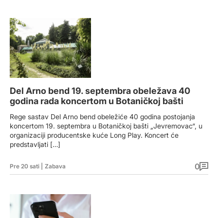
Del Arno bend 19. septembra obeležava 40
godina rada koncertom u Botaničkoj bašti
Rege sastav Del Arno bend obeležiće 40 godina postojanja
koncertom 19. septembra u Botaničkoj bašti „Jevremovac“, u
organizaciji producentske kuće Long Play. Koncert će
predstavljati […]
0
Pre 20 sati
|
Zabava