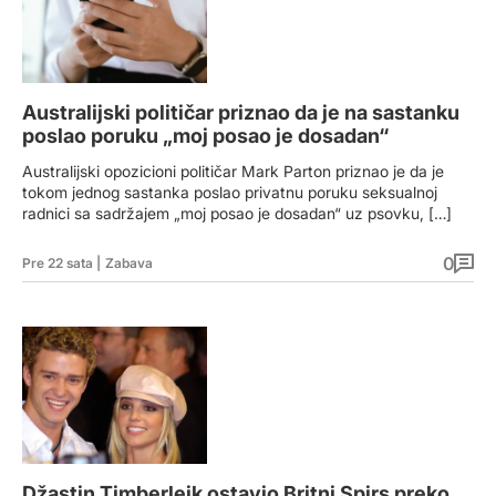
Australijski političar priznao da je na sastanku
poslao poruku „moj posao je dosadan“
Australijski opozicioni političar Mark Parton priznao je da je
tokom jednog sastanka poslao privatnu poruku seksualnoj
radnici sa sadržajem „moj posao je dosadan“ uz psovku, […]
0
Pre 22 sata
|
Zabava
Džastin Timberlejk ostavio Britni Spirs preko