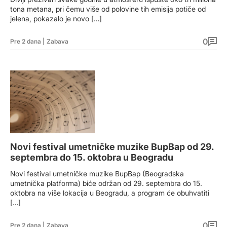
tona metana, pri čemu više od polovine tih emisija potiče od
jelena, pokazalo je novo […]
0
Pre 2 dana
|
Zabava
Novi festival umetničke muzike BupBap od 29.
septembra do 15. oktobra u Beogradu
Novi festival umetničke muzike BupBap (Beogradska
umetnička platforma) biće održan od 29. septembra do 15.
oktobra na više lokacija u Beogradu, a program će obuhvatiti
[…]
0
Pre 2 dana
|
Zabava