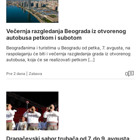
Večernja razgledanja Beograda iz otvorenog
autobusa petkom i subotom
Beograđanima i turistima u Beogradu od petka, 7. avgusta, na
raspolaganju će biti i večernja razgledanja grada iz otvorenog
autobusa, koja će se realizovati petkom […]
0
Pre 2 dana
|
Zabava
Dragačevski sabor trubača od 7. do 9. avgusta