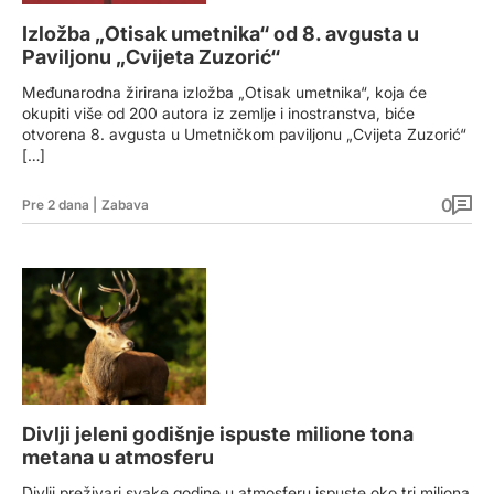
Izložba „Otisak umetnika“ od 8. avgusta u
Paviljonu „Cvijeta Zuzorić“
Međunarodna žirirana izložba „Otisak umetnika“, koja će
okupiti više od 200 autora iz zemlje i inostranstva, biće
otvorena 8. avgusta u Umetničkom paviljonu „Cvijeta Zuzorić“
[…]
0
Pre 2 dana
|
Zabava
Divlji jeleni godišnje ispuste milione tona
metana u atmosferu
Divlji preživari svake godine u atmosferu ispuste oko tri miliona