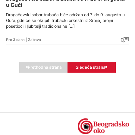
u Guči
Dragačevski sabor trubača biće održan od 7. do 9. avgusta u
Guči, gde će se okupiti trubački orkestri iz Srbije, brojni
posetioci i ljubitelji tradicionalne […]
0
Pre 3 dana
|
Zabava
Prethodna strana
Sledeća strana