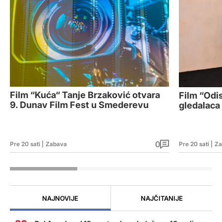
Film “Kuća“ Tanje Brzaković otvara
Film “Odi
9. Dunav Film Fest u Smederevu
gledalaca 
0
Pre 20 sati
|
Zabava
Pre 20 sati
|
Za
NAJNOVIJE
NAJČITANIJE