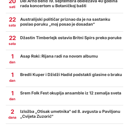
20
Del Arno bend 19. septembra obeležava 40 godina
rada koncertom u Botaničkoj bašti
sati
22
Australijski političar priznao da je na sastanku
poslao poruku „moj posao je dosadan“
sata
22
Džastin Timberlejk ostavio Britni Spirs preko poruke
sata
1
Asap Roki: Rijana radi na novom albumu
dan
1
Bredli Kuper i Džidži Hadid podstakli glasine o braku
dan
1
Srem Folk Fest okuplja ansamble iz 12 zemalja sveta
dan
2
Izložba „Otisak umetnika“ od 8. avgusta u Paviljonu
„Cvijeta Zuzorić“
dana