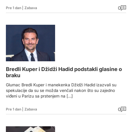
0
Pre 1 dan
|
Zabava
Bredli Kuper i Džidži Hadid podstakli glasine o
braku
Glumac Bredli Kuper i manekenka Džidži Hadid izazvali su
spekulacije da su se možda venčali nakon što su zajedno
viđeni u Parizu sa prstenjem na […]
0
Pre 1 dan
|
Zabava