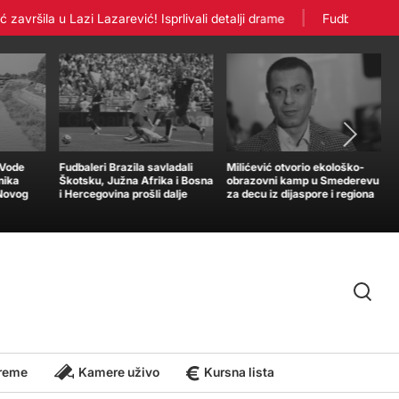
vršila u Lazi Lazarević! Isprlivali detalji drame
Fudbaleri Crven
„Vode
Fudbaleri Brazila savladali
Milićević otvorio ekološko-
nika
Škotsku, Južna Afrika i Bosna
obrazovni kamp u Smederevu
 Novog
i Hercegovina prošli dalje
za decu iz dijaspore i regiona
reme
Kamere uživo
Kursna lista