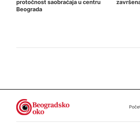
protočnost saobraćaja u centru
završena
Beograda
Poče