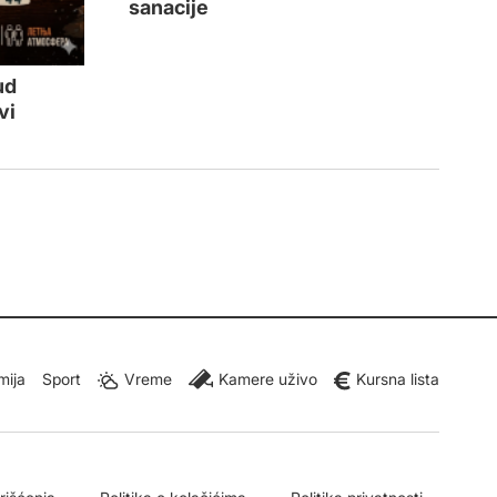
sanacije
ud
vi
mija
Sport
Vreme
Kamere uživo
Kursna lista