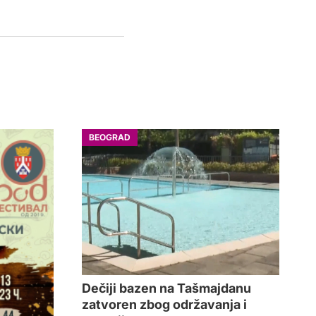
BEOGRAD
Dečiji bazen na Tašmajdanu
zatvoren zbog održavanja i