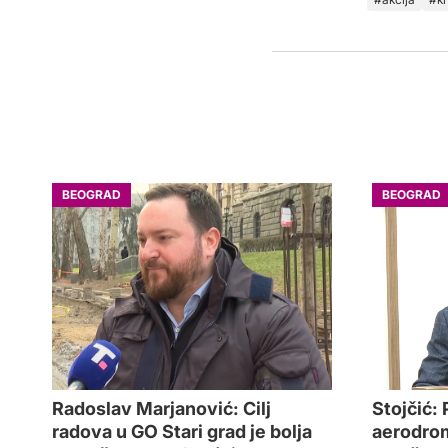
BEOGRAD
BEOGRAD
Radoslav Marjanović: Cilj
Stojčić:
radova u GO Stari grad je bolja
aerodrom