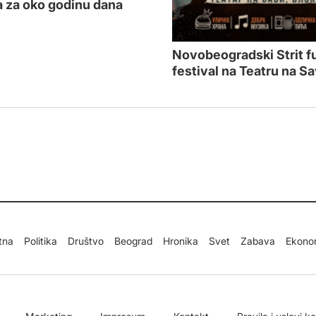
 za oko godinu dana
Novobeogradski Strit f
festival na Teatru na Sa
tna
Politika
Društvo
Beograd
Hronika
Svet
Zabava
Ekono