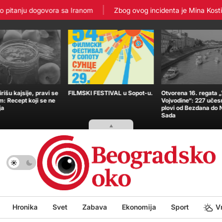
pitanju dogovora sa Iranom
Zbog ovog incidenta je Mina Kostić za
išu kajsije, pravi se
FILMSKI FESTIVAL u Sopot-u.
Otvorena 16. regata 
m: Recept koji se ne
Vojvodine“: 227 učes
ja
plovi od Bezdana do
Sada
Hronika
Svet
Zabava
Ekonomija
Sport
V