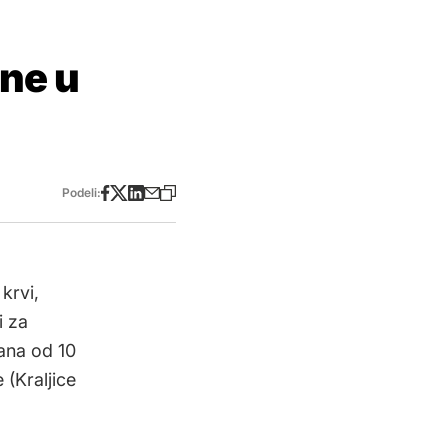
ene u
Podeli:
krvi,
i za
ana od 10
 (Kraljice