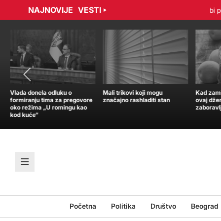
NAJNOVIJE
VESTI
bradović sporazumno raskinuli ugovor
Tramp: Nisam u žurbi po 
Vlada donela odluku o
Mali trikovi koji mogu
Kad zamir
formiranju tima za pregovore
značajno rashladiti stan
ovaj dže
oko režima „U romingu kao
zaboravl
kod kuće“
Početna
Politika
Društvo
Beograd