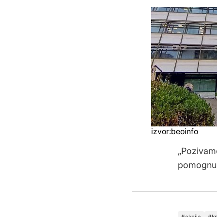
izvor:beoinfo
„Pozivamo
pomognu u
akcija
k