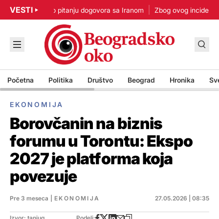
VESTI
Nisam u žurbi po pitanju dogovora sa Iranom
Zbog ovog incidenta je
Početna
Politika
Društvo
Beograd
Hronika
Sv
EKONOMIJA
Borovčanin na biznis
forumu u Torontu: Ekspo
2027 je platforma koja
povezuje
Pre 3 meseca
|
EKONOMIJA
27.05.2026 | 08:35
Izvor: tanjug
Podeli: