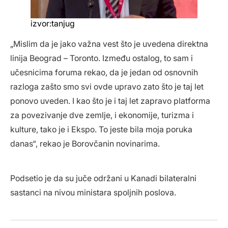
izvor:tanjug
„Mislim da je jako važna vest što je uvedena direktna
linija Beograd – Toronto. Između ostalog, to sam i
učesnicima foruma rekao, da je jedan od osnovnih
razloga zašto smo svi ovde upravo zato što je taj let
ponovo uveden. I kao što je i taj let zapravo platforma
za povezivanje dve zemlje, i ekonomije, turizma i
kulture, tako je i Ekspo. To jeste bila moja poruka
danas“, rekao je Borovčanin novinarima.
Podsetio je da su juče održani u Kanadi bilateralni
sastanci na nivou ministara spoljnih poslova.