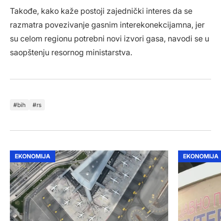
Takođe, kako kaže postoji zajednički interes da se
razmatra povezivanje gasnim interekonekcijamna, jer
su celom regionu potrebni novi izvori gasa, navodi se u
saopštenju resornog ministarstva.
bih
rs
EKONOMIJA
EKONOMIJA