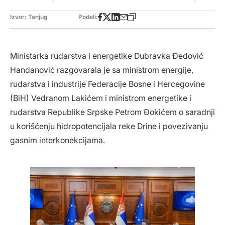
Izvor: Tanjug
Podeli:
Ministarka rudarstva i energetike Dubravka Đedović
Handanović razgovarala je sa ministrom energije,
rudarstva i industrije Federacije Bosne i Hercegovine
(BiH) Vedranom Lakićem i ministrom energetike i
rudarstva Republike Srpske Petrom Đokićem o saradnji
u korišćenju hidropotencijala reke Drine i povezivanju
gasnim interkonekcijama.