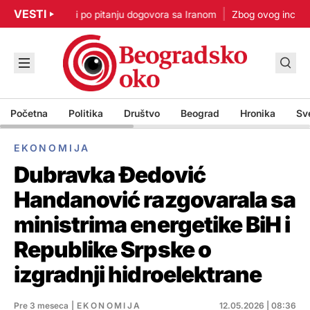
VESTI
p: Nisam u žurbi po pitanju dogovora sa Iranom
Zbog ovog incidenta
Početna
Politika
Društvo
Beograd
Hronika
Sv
EKONOMIJA
Dubravka Đedović
Handanović razgovarala sa
ministrima energetike BiH i
Republike Srpske o
izgradnji hidroelektrane
Pre 3 meseca
|
EKONOMIJA
12.05.2026 | 08:36