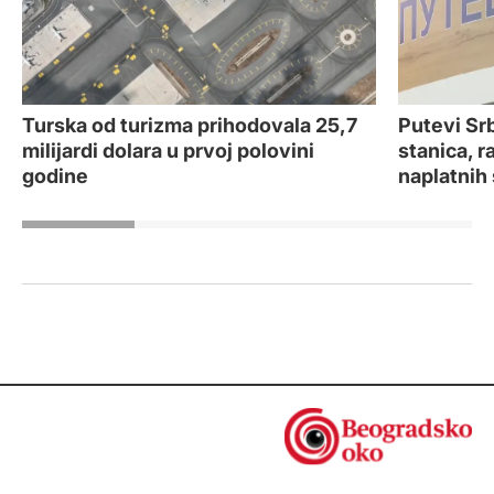
Turska od turizma prihodovala 25,7
Putevi Srb
milijardi dolara u prvoj polovini
stanica, r
godine
naplatnih