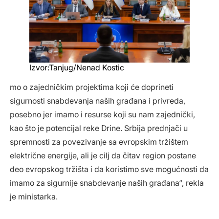
Izvor:Tanjug/Nenad Kostic
mo o zajedničkim projektima koji će doprineti
sigurnosti snabdevanja naših građana i privreda,
posebno jer imamo i resurse koji su nam zajednički,
kao što je potencijal reke Drine. Srbija prednjači u
spremnosti za povezivanje sa evropskim tržištem
električne energije, ali je cilj da čitav region postane
deo evropskog tržišta i da koristimo sve mogućnosti da
imamo za sigurnije snabdevanje naših građana“, rekla
je ministarka.