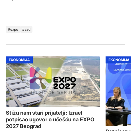
expo
sad
EKONOMIJA
EKONOMIJA
Stižu nam stari prijatelji: Izrael
potpisao ugovor o učešću na EXPO
2027 Beograd