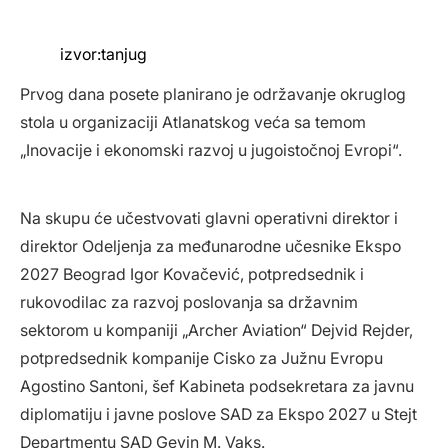
izvor:tanjug
Prvog dana posete planirano je održavanje okruglog
stola u organizaciji Atlanatskog veća sa temom
„Inovacije i ekonomski razvoj u jugoistočnoj Evropi“.
Na skupu će učestvovati glavni operativni direktor i
direktor Odeljenja za međunarodne učesnike Ekspo
2027 Beograd Igor Kovačević, potpredsednik i
rukovodilac za razvoj poslovanja sa državnim
sektorom u kompaniji „Archer Aviation“ Dejvid Rejder,
potpredsednik kompanije Cisko za Južnu Evropu
Agostino Santoni, šef Kabineta podsekretara za javnu
diplomatiju i javne poslove SAD za Ekspo 2027 u Stejt
Departmentu SAD Gevin M. Vaks.