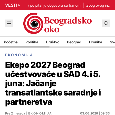
VESTI
p: Nisam u žurbi po pitanju dogovora sa Iranom
Zbog ovog incident
Početna
Politika
Društvo
Beograd
Hronika
Sv
EKONOMIJA
Ekspo 2027 Beograd
učestvovaće u SAD 4. i 5.
juna: Jačanje
transatlantske saradnje i
partnerstva
Pre 2 meseca
|
EKONOMIJA
03.06.2026 | 09:33