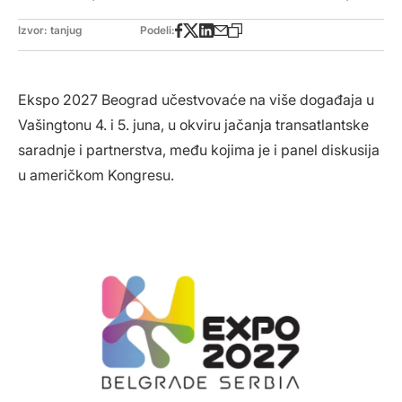
Izvor: tanjug
Podeli:
Ekspo 2027 Beograd učestvovaće na više događaja u
Vašingtonu 4. i 5. juna, u okviru jačanja transatlantske
saradnje i partnerstva, među kojima je i panel diskusija
u američkom Kongresu.