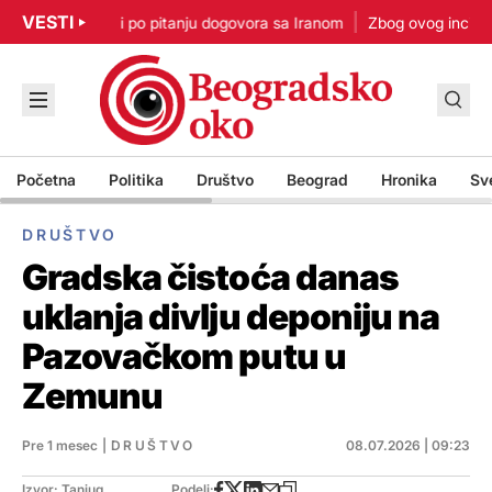
VESTI
p: Nisam u žurbi po pitanju dogovora sa Iranom
Zbog ovog incidenta
Početna
Politika
Društvo
Beograd
Hronika
Sv
DRUŠTVO
Gradska čistoća danas
uklanja divlju deponiju na
Pazovačkom putu u
Zemunu
Pre 1 mesec
|
DRUŠTVO
08.07.2026 | 09:23
Izvor: Tanjug
Podeli: