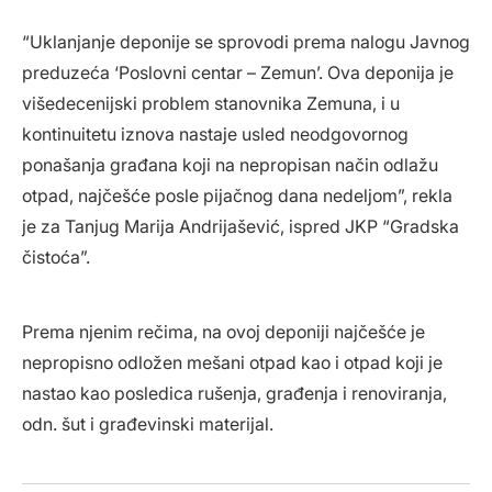
“Uklanjanje deponije se sprovodi prema nalogu Javnog
preduzeća ‘Poslovni centar – Zemun’. Ova deponija je
višedecenijski problem stanovnika Zemuna, i u
kontinuitetu iznova nastaje usled neodgovornog
ponašanja građana koji na nepropisan način odlažu
otpad, najčešće posle pijačnog dana nedeljom”, rekla
je za Tanjug Marija Andrijašević, ispred JKP “Gradska
čistoća”.
Prema njenim rečima, na ovoj deponiji najčešće je
nepropisno odložen mešani otpad kao i otpad koji je
nastao kao posledica rušenja, građenja i renoviranja,
odn. šut i građevinski materijal.