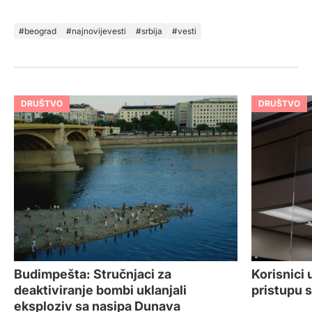
beograd
najnovijevesti
srbija
vesti
DRUŠTVO
DRUŠTVO
Korisnici 
Budimpešta: Stručnjaci za
pristupu 
deaktiviranje bombi uklanjali
eksploziv sa nasipa Dunava