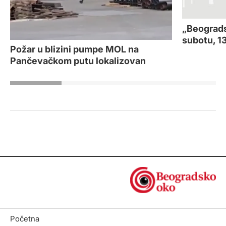
„Beograds
subotu, 13
Požar u blizini pumpe MOL na
Pančevačkom putu lokalizovan
Početna