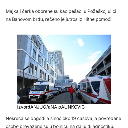
Majka i ćerka oborene su kao pešaci u Požeškoj ulici
na Banovom brdu, rečeno je jutros iz Hitne pomoći.
Izvor:tANJUG/aNA pAUNKOVIC
Nesreća se dogodila sinoć oko 19 časova, a povređene
osobe prevezene su u bolnicu na dalju dijagnostiku.