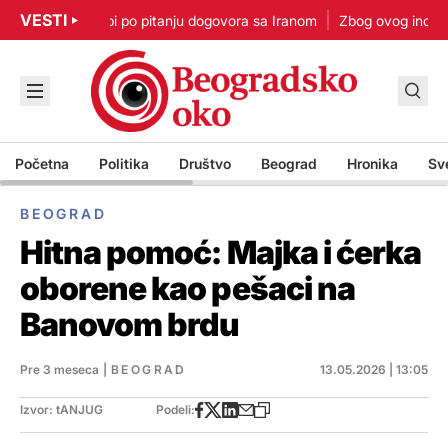
VESTI
mp: Nisam u žurbi po pitanju dogovora sa Iranom
Zbog ovog incident
Početna
Politika
Društvo
Beograd
Hronika
Sv
BEOGRAD
Hitna pomoć: Majka i ćerka
oborene kao pešaci na
Banovom brdu
Pre 3 meseca
|
BEOGRAD
13.05.2026 | 13:05
Izvor: tANJUG
Podeli: