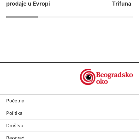
prodaje u Evropi
Trifuna
Početna
Politika
Društvo
Beograd