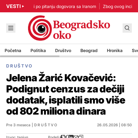
VESTI
p: Nisam u žurbi po pitanju dogovora sa Iranom
Zbog ovog incidenta
Početna
Politika
Društvo
Beograd
Hronika
Sv
DRUŠTVO
Jelena Žarić Kovačević:
Podignut cenzus za dečiji
dodatak, isplatili smo više
od 802 miliona dinara
Pre 3 meseca
|
DRUŠTVO
26.05.2026 | 08:50
Izvor: tanjug
Podeli: