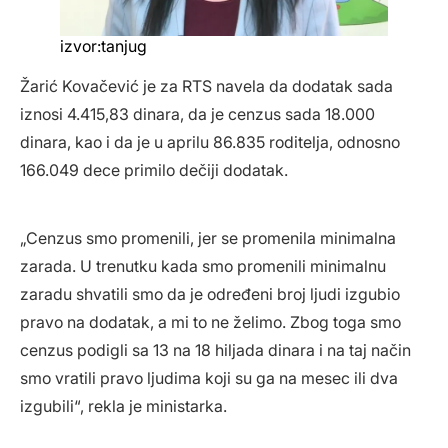
izvor:tanjug
Žarić Kovačević je za RTS navela da dodatak sada
iznosi 4.415,83 dinara, da je cenzus sada 18.000
dinara, kao i da je u aprilu 86.835 roditelja, odnosno
166.049 dece primilo dečiji dodatak.
„Cenzus smo promenili, jer se promenila minimalna
zarada. U trenutku kada smo promenili minimalnu
zaradu shvatili smo da je određeni broj ljudi izgubio
pravo na dodatak, a mi to ne želimo. Zbog toga smo
cenzus podigli sa 13 na 18 hiljada dinara i na taj način
smo vratili pravo ljudima koji su ga na mesec ili dva
izgubili“, rekla je ministarka.