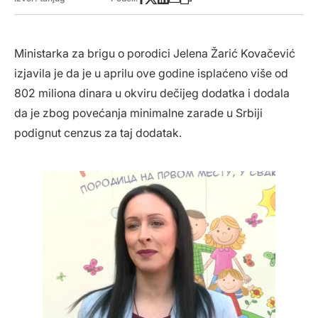
Ministarka za brigu o porodici Jelena Žarić Kovačević
izjavila je da je u aprilu ove godine isplaćeno više od
802 miliona dinara u okviru dečijeg dodatka i dodala
da je zbog povećanja minimalne zarade u Srbiji
podignut cenzus za taj dodatak.