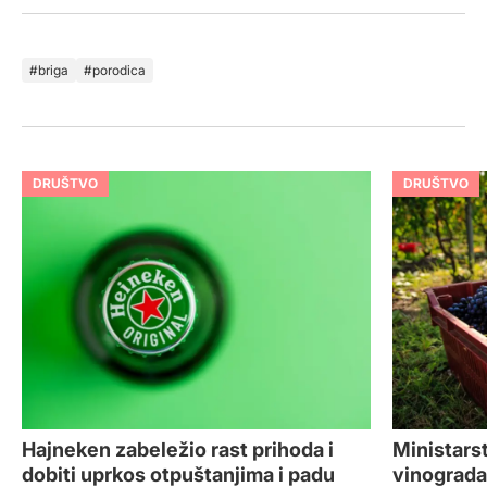
briga
porodica
DRUŠTVO
DRUŠTVO
Hajneken zabeležio rast prihoda i
Ministarst
dobiti uprkos otpuštanjima i padu
vinograda