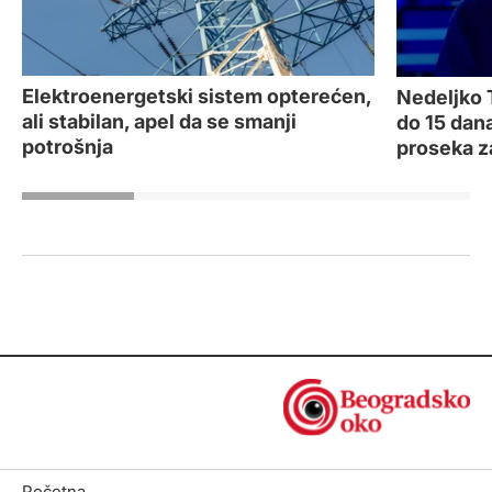
Elektroenergetski sistem opterećen,
Nedeljko 
ali stabilan, apel da se smanji
do 15 dan
potrošnja
proseka z
Početna