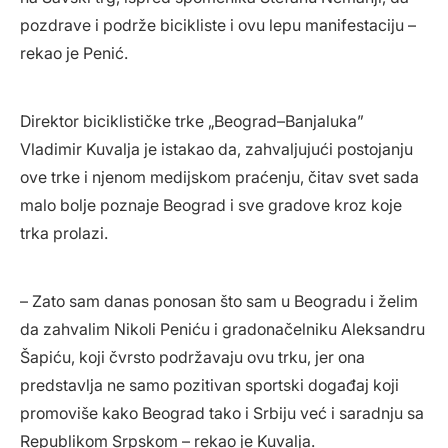
pozdrave i podrže bicikliste i ovu lepu manifestaciju –
rekao je Penić.
Direktor biciklističke trke „Beograd–Banjaluka”
Vladimir Kuvalja je istakao da, zahvaljujući postojanju
ove trke i njenom medijskom praćenju, čitav svet sada
malo bolje poznaje Beograd i sve gradove kroz koje
trka prolazi.
– Zato sam danas ponosan što sam u Beogradu i želim
da zahvalim Nikoli Peniću i gradonačelniku Aleksandru
Šapiću, koji čvrsto podržavaju ovu trku, jer ona
predstavlja ne samo pozitivan sportski događaj koji
promoviše kako Beograd tako i Srbiju već i saradnju sa
Republikom Srpskom – rekao je Kuvalja.