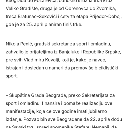
Beograda do Požarevca, odnosno kružna trka kroz
Veliko Gradište, druga je od Obrenovca do Zvornika,
treća Bratunac–Šekovići i četvrta etapa Prijedor–Doboj,
gde je za 25. april planiran finiš trke.
Nikola Penić, gradski sekretar za sport i omladinu,
zahvalio je prijateljima iz Banjaluke i Republike Srpske,
pre svih Vladimiru Kuvalji, koji je, kako je naveo,
istrajan i dosledan u nameri da promoviše biciklistički
sport.
– Skupština Grada Beograda, preko Sekretarijata za
sport i omladinu, finansira i pomaže realizaciju ove
manifestacije, koja će ove godine imati jubilarno
izdanje. Pozvao bih sve Beograđane da 22. aprila dođu
na Savski trg, ispred spomenika Stefanu Nemanji, da