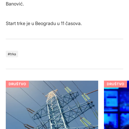
Banović.
Start trke je u Beogradu u 11 časova.
trka
DRUŠTVO
DRUŠTVO