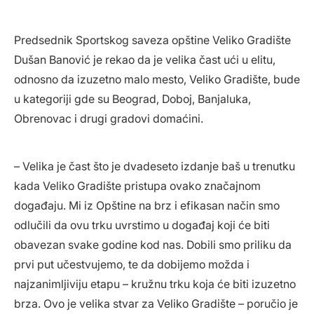
Predsednik Sportskog saveza opštine Veliko Gradište
Dušan Banović je rekao da je velika čast ući u elitu,
odnosno da izuzetno malo mesto, Veliko Gradište, bude
u kategoriji gde su Beograd, Doboj, Banjaluka,
Obrenovac i drugi gradovi domaćini.
– Velika je čast što je dvadeseto izdanje baš u trenutku
kada Veliko Gradište pristupa ovako značajnom
događaju. Mi iz Opštine na brz i efikasan način smo
odlučili da ovu trku uvrstimo u događaj koji će biti
obavezan svake godine kod nas. Dobili smo priliku da
prvi put učestvujemo, te da dobijemo možda i
najzanimljiviju etapu – kružnu trku koja će biti izuzetno
brza. Ovo je velika stvar za Veliko Gradište – poručio je