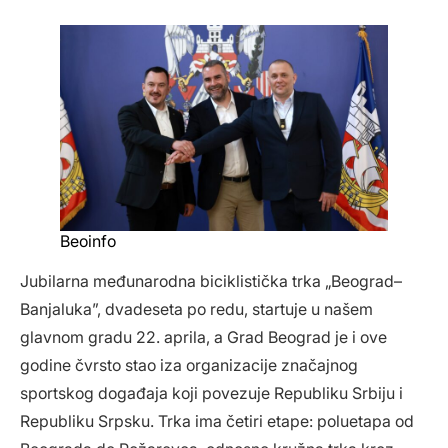
Beoinfo
Jubilarna međunarodna biciklistička trka „Beograd–
Banjaluka”, dvadeseta po redu, startuje u našem
glavnom gradu 22. aprila, a Grad Beograd je i ove
godine čvrsto stao iza organizacije značajnog
sportskog događaja koji povezuje Republiku Srbiju i
Republiku Srpsku. Trka ima četiri etape: poluetapa od