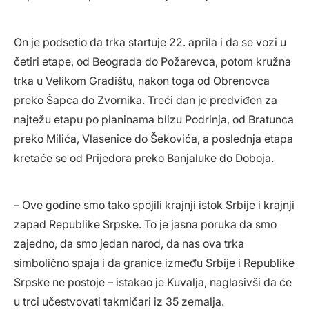
On je podsetio da trka startuje 22. aprila i da se vozi u
četiri etape, od Beograda do Požarevca, potom kružna
trka u Velikom Gradištu, nakon toga od Obrenovca
preko Šapca do Zvornika. Treći dan je predviđen za
najtežu etapu po planinama blizu Podrinja, od Bratunca
preko Milića, Vlasenice do Šekovića, a poslednja etapa
kretaće se od Prijedora preko Banjaluke do Doboja.
– Ove godine smo tako spojili krajnji istok Srbije i krajnji
zapad Republike Srpske. To je jasna poruka da smo
zajedno, da smo jedan narod, da nas ova trka
simbolično spaja i da granice između Srbije i Republike
Srpske ne postoje – istakao je Kuvalja, naglasivši da će
u trci učestvovati takmičari iz 35 zemalja.