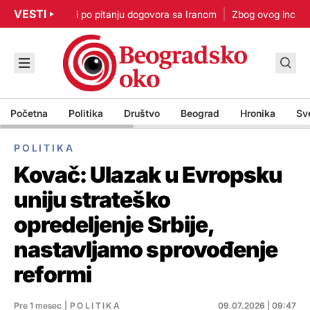
VESTI
p: Nisam u žurbi po pitanju dogovora sa Iranom
Zbog ovog incidenta
Početna
Politika
Društvo
Beograd
Hronika
Sv
POLITIKA
Kovač: Ulazak u Evropsku
uniju strateško
opredeljenje Srbije,
nastavljamo sprovođenje
reformi
Pre 1 mesec
|
POLITIKA
09.07.2026 | 09:47