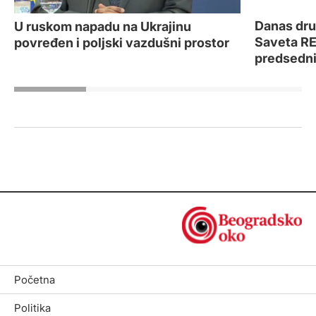
Danas dru
U ruskom napadu na Ukrajinu
Saveta RE
povređen i poljski vazdušni prostor
predsedn
Početna
Politika