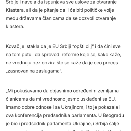
Srbije i navela da ispunjava sve uslove za otvaranje
Klastera, ali da je pitanje da li će biti političke volje
među državama članicama da se dozvoli otvaranje
klastera.
Kovač je istakla da je EU Srbiji “opšti cilj“ i da čini sve
na tom putu i da sprovodi reforme koje se, kako kaže,
ne vrednuju bez obzira što se kaže da je ceo proces
„zasnovan na zaslugama“.
„Mi pokušavamo da objasnimo određenim zemljama
članicama da mi vrednosno jesmo usklađeni sa EU,
imamo dobre odnose i sa Ukrajinom, i to je pokazala i
ova konferencija predsednika parlamenta. U Beogradu
je bio i predsednik parlamenta Ukrajine, i Srbija šalje