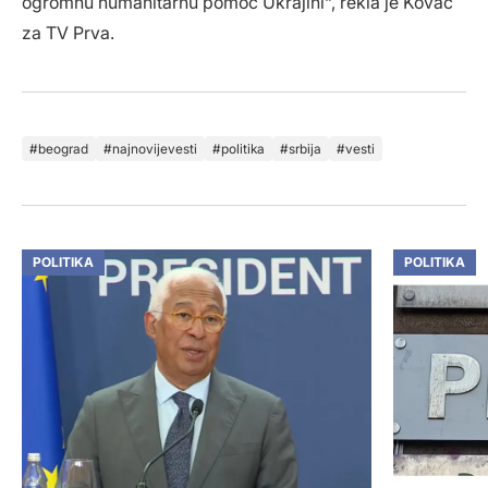
ogromnu humanitarnu pomoć Ukrajini“, rekla je Kovač
za TV Prva.
beograd
najnovijevesti
politika
srbija
vesti
POLITIKA
POLITIKA