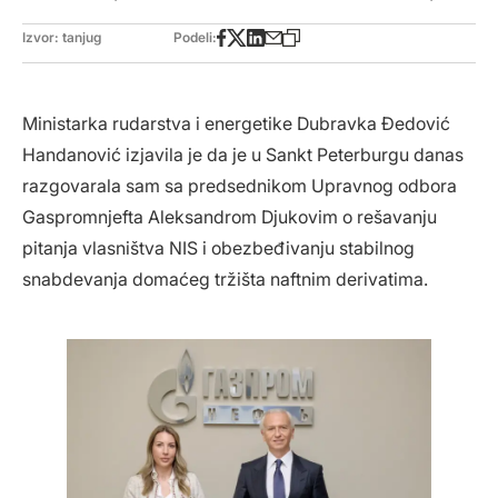
Izvor: tanjug
Podeli:
Ministarka rudarstva i energetike Dubravka Đedović
Handanović izjavila je da je u Sankt Peterburgu danas
razgovarala sam sa predsednikom Upravnog odbora
Gaspromnjefta Aleksandrom Djukovim o rešavanju
pitanja vlasništva NIS i obezbeđivanju stabilnog
snabdevanja domaćeg tržišta naftnim derivatima.