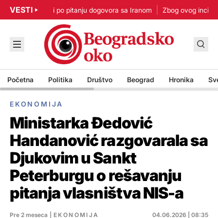
VESTI
p: Nisam u žurbi po pitanju dogovora sa Iranom
Zbog ovog incidenta
Početna
Politika
Društvo
Beograd
Hronika
Sv
EKONOMIJA
Ministarka Đedović
Handanović razgovarala sa
Djukovim u Sankt
Peterburgu o rešavanju
pitanja vlasništva NIS-a
Pre 2 meseca
|
EKONOMIJA
04.06.2026 | 08:35