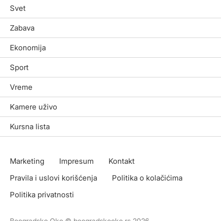
Svet
Zabava
Ekonomija
Sport
Vreme
Kamere uživo
Kursna lista
Marketing
Impresum
Kontakt
Pravila i uslovi korišćenja
Politika o kolačićima
Politika privatnosti
Beogradsko Oko © beogradskooko.rs 2026