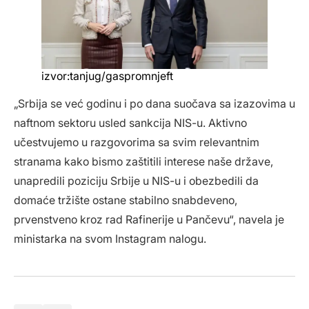
izvor:tanjug/gaspromnjeft
„Srbija se već godinu i po dana suočava sa izazovima u
naftnom sektoru usled sankcija NIS-u. Aktivno
učestvujemo u razgovorima sa svim relevantnim
stranama kako bismo zaštitili interese naše države,
unapredili poziciju Srbije u NIS-u i obezbedili da
domaće tržište ostane stabilno snabdeveno,
prvenstveno kroz rad Rafinerije u Pančevu“, navela je
ministarka na svom Instagram nalogu.