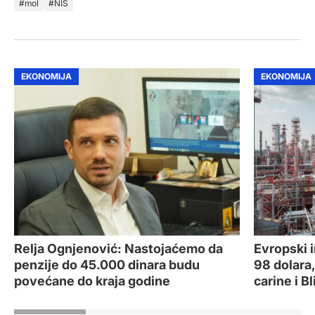
mol
NIS
EKONOMIJA
EKONOMIJA
Relja Ognjenović: Nastojaćemo da
Evropski i
penzije do 45.000 dinara budu
98 dolara
povećane do kraja godine
carine i Bl