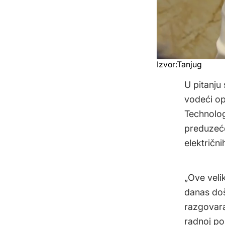
Izvor:Tanjug
U pitanju
vodeći op
Technolog
preduzeće
električn
„Ove veli
danas doš
razgovara
radnoj po