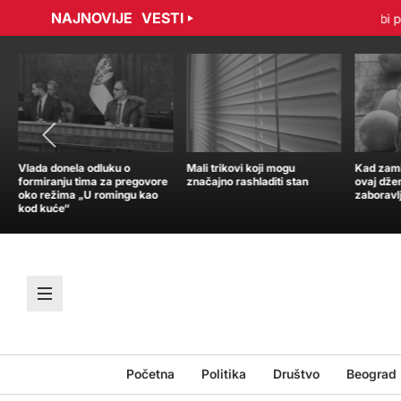
NAJNOVIJE
VESTI
radović sporazumno raskinuli ugovor
Tramp: Nisam u žurbi po p
Vlada donela odluku o
Mali trikovi koji mogu
Kad zamir
formiranju tima za pregovore
značajno rashladiti stan
ovaj dže
oko režima „U romingu kao
zaboravl
kod kuće“
Početna
Politika
Društvo
Beograd