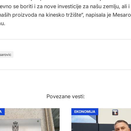
vno se boriti i za nove investicije za našu zemlju, ali i
aših proizvoda na kinesko tržište“, napisala je Mesaro
u.
sarovic
Povezane vesti:
A
EKONOMIJA