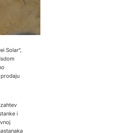
i Solar“,
Wisdom
no
 prodaju
 zahtev
tanke i
evnoj
 sastanaka