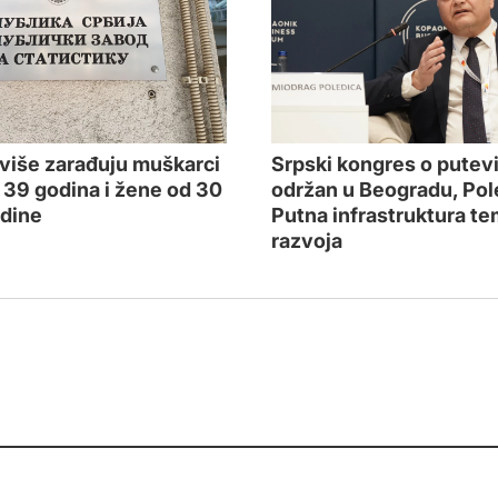
Srpski kongres o putev
više zarađuju muškarci
održan u Beogradu, Pol
 39 godina i žene od 30
Putna infrastruktura te
dine
razvoja