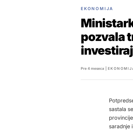
EKONOMIJA
Ministar
pozvala t
investira
Pre 4 meseca
|
EKONOMIJ
Potpredse
sastala s
provincij
saradnje i