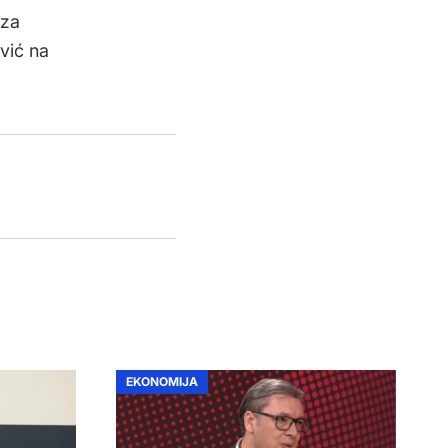
 za
vić na
EKONOMIJA