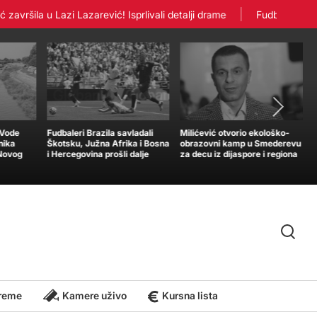
ršila u Lazi Lazarević! Isprlivali detalji drame
Fudbaleri Crvene
„Vode
Fudbaleri Brazila savladali
Milićević otvorio ekološko-
nika
Škotsku, Južna Afrika i Bosna
obrazovni kamp u Smederevu
 Novog
i Hercegovina prošli dalje
za decu iz dijaspore i regiona
reme
Kamere uživo
Kursna lista