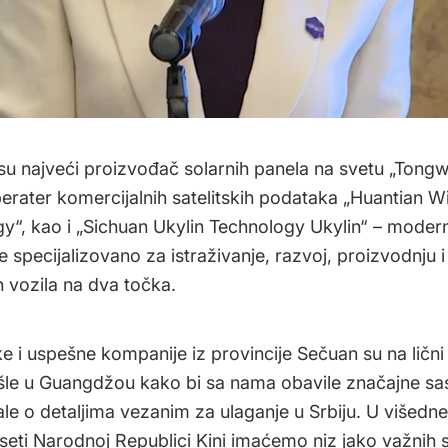
 su najveći proizvođač solarnih panela na svetu „Tongwe
erater komercijalnih satelitskih podataka „Huantian 
y“, kao i „Sichuan Ukylin Technology Ukylin“ – moder
 specijalizovano za istraživanje, razvoj, proizvodnju i
ih vozila na dva točka.
ke i uspešne kompanije iz provincije Sečuan su na lični
le u Guangdžou kako bi sa nama obavile značajne sas
le o detaljima vezanim za ulaganje u Srbiju. U višedn
seti Narodnoj Republici Kini imaćemo niz jako važnih