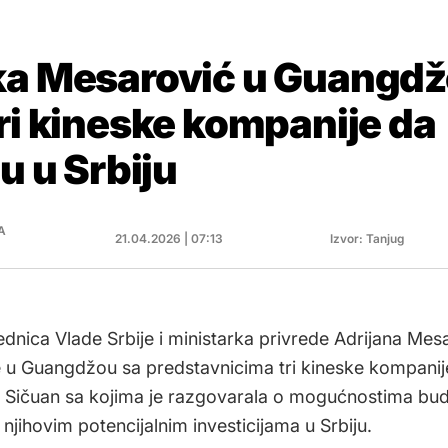
ka Mesarović u Guangd
ri kineske kompanije da
ju u Srbiju
A
21.04.2026 | 07:13
Izvor: Tanjug
dnica Vlade Srbije i ministarka privrede Adrijana Mes
e u Guangdžou sa predstavnicima tri kineske kompanij
e Sičuan sa kojima je razgovarala o mogućnostima bu
 njihovim potencijalnim investicijama u Srbiju.