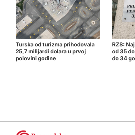
Turska od turizma prihodovala
RZS: Naj
25,7 milijardi dolara u prvoj
od 35 do
polovini godine
do 34 go