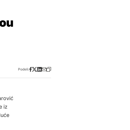
žou
Podeli:
arović
e iz
duće