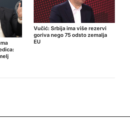
Vučić: Srbija ima više rezervi
goriva nego 75 odsto zemalja
EU
ima
edica:
melj