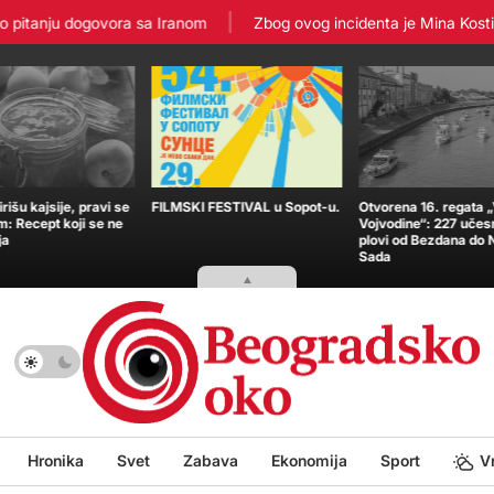
itanju dogovora sa Iranom
Zbog ovog incidenta je Mina Kostić zav
išu kajsije, pravi se
FILMSKI FESTIVAL u Sopot-u.
Otvorena 16. regata 
m: Recept koji se ne
Vojvodine“: 227 učes
ja
plovi od Bezdana do
Sada
Hronika
Svet
Zabava
Ekonomija
Sport
V