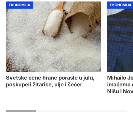
EKONOMIJA
EKONOMIJA
Mihailo J
Svetske cene hrane porasle u julu,
imaćemo d
poskupeli žitarice, ulje i šećer
Nišu i No