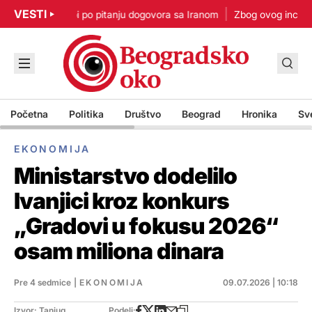
VESTI
: Nisam u žurbi po pitanju dogovora sa Iranom
Zbog ovog incidenta
Početna
Politika
Društvo
Beograd
Hronika
Sv
EKONOMIJA
Ministarstvo dodelilo
Ivanjici kroz konkurs
„Gradovi u fokusu 2026“
osam miliona dinara
Pre 4 sedmice
|
EKONOMIJA
09.07.2026 | 10:18
Izvor: Tanjug
Podeli: