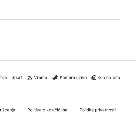
mija
Sport
Vreme
Kamere uživo
Kursna lista
orišćenja
Politika o kolačićima
Politika privatnosti