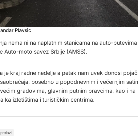
sandar Plavsic
ja nema ni na naplatnim stanicama na auto-putevima u
je Auto-moto savez Srbije (AMSS).
 je kraj radne nedelje a petak nam uvek donosi poja
t saobraćaja, posebno u popodnevnim i večernjim sati
 većim gradovima, glavnim putnim pravcima, kao i na
ka izletištima i turističkim centrima.
prelazi