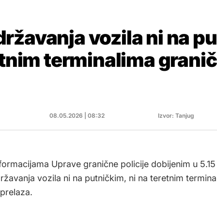
ržavanja vozila ni na p
etnim terminalima grani
08.05.2026 | 08:32
Izvor: Tanjug
ormacijama Uprave granične policije dobijenim u 5.15
žavanja vozila ni na putničkim, ni na teretnim termina
 prelaza.