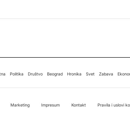
tna
Politika
Društvo
Beograd
Hronika
Svet
Zabava
Ekono
Marketing
Impresum
Kontakt
Pravila i uslovi k