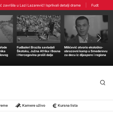
ršila u Lazi Lazarević! Isprlivali detalji drame
Fudbaleri Crvene
„Vode
Fudbaleri Brazila savladali
Milićević otvorio ekološko-
nika
Škotsku, Južna Afrika i Bosna
obrazovni kamp u Smederevu
 Novog
i Hercegovina prošli dalje
za decu iz dijaspore i regiona
reme
Kamere uživo
Kursna lista