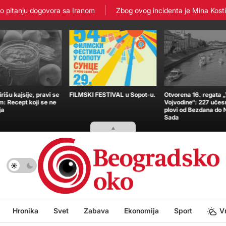
itanju dogovora sa Iranom
Zbog ovog incidenta je Mina Kostić zav
išu kajsije, pravi se
FILMSKI FESTIVAL u Sopot-u.
Otvorena 16. regata 
m: Recept koji se ne
Vojvodine“: 227 učes
ja
plovi od Bezdana do
Sada
Hronika
Svet
Zabava
Ekonomija
Sport
V