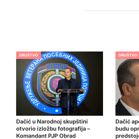
DRUŠTVO
DRUŠTVO
Dačić ap
Dačić u Narodnoj skupštini
budu opre
otvorio izložbu fotografija –
predstoj
Komandant PJP Obrad