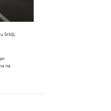
 Srbiji,
čan
ma na