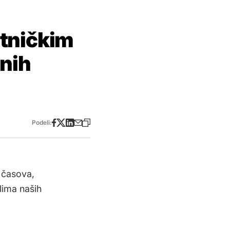
utničkim
čnih
Podeli:
 časova,
lima naših