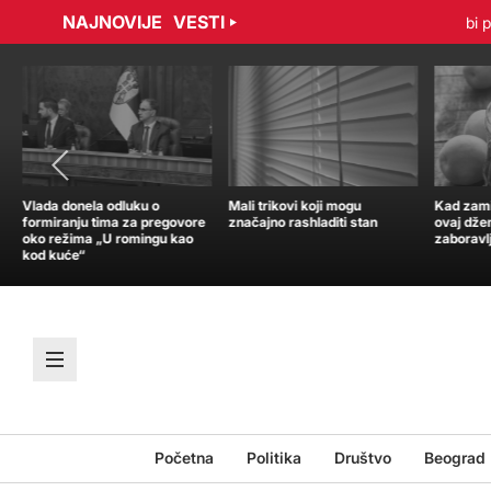
NAJNOVIJE
VESTI
radović sporazumno raskinuli ugovor
Tramp: Nisam u žurbi po p
Vlada donela odluku o
Mali trikovi koji mogu
Kad zamir
formiranju tima za pregovore
značajno rashladiti stan
ovaj dže
oko režima „U romingu kao
zaboravl
kod kuće“
Početna
Politika
Društvo
Beograd