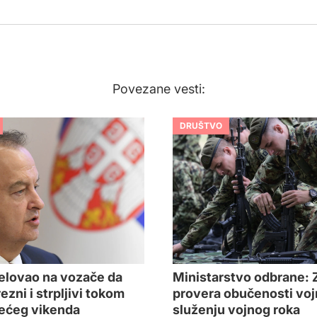
Povezane vesti:
DRUŠTVO
elovao na vozače da
Ministarstvo odbrane:
zni i strpljivi tokom
provera obučenosti voj
ećeg vikenda
služenju vojnog roka