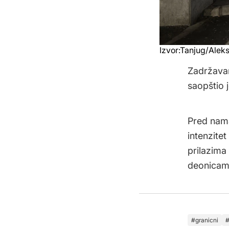
Izvor:Tanjug/Alek
Zadržavan
saopštio 
Pred nama
intenzite
prilazima
deonicama 
granicni