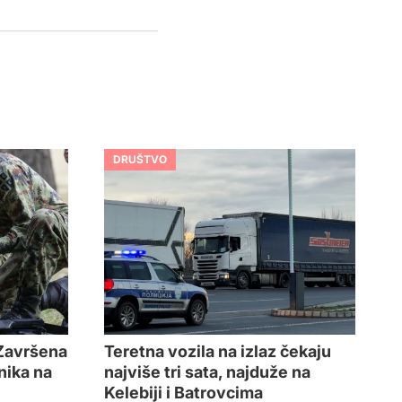
DRUŠTVO
Teretna vozila na izlaz čekaju
 Završena
najviše tri sata, najduže na
nika na
Kelebiji i Batrovcima