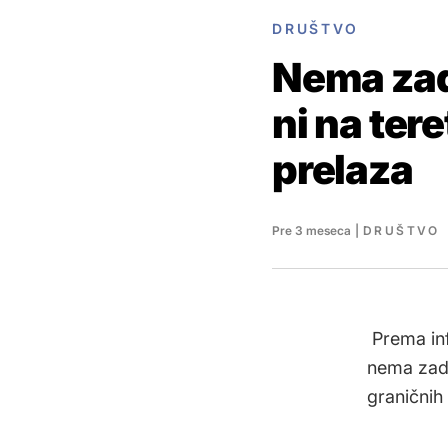
DRUŠTVO
Nema zad
ni na ter
prelaza
Pre 3 meseca
|
DRUŠTVO
Prema inf
nema zadr
graničnih