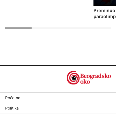
Preminuo 
paraolimpi
Početna
Politika