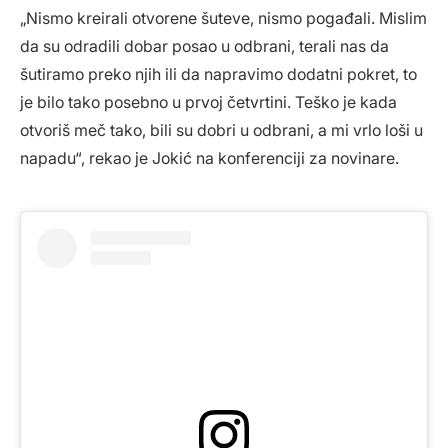
„Nismo kreirali otvorene šuteve, nismo pogađali. Mislim
da su odradili dobar posao u odbrani, terali nas da
šutiramo preko njih ili da napravimo dodatni pokret, to
je bilo tako posebno u prvoj četvrtini. Teško je kada
otvoriš meč tako, bili su dobri u odbrani, a mi vrlo loši u
napadu“, rekao je Jokić na konferenciji za novinare.