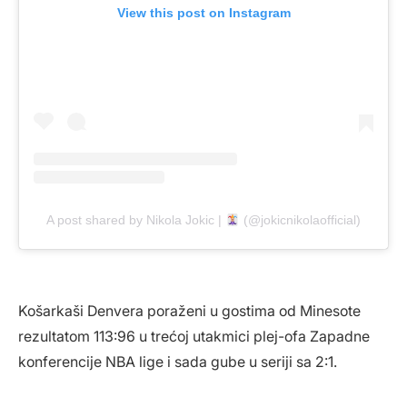
View this post on Instagram
A post shared by Nikola Jokic |
(@jokicnikolaofficial)
Košarkaši Denvera poraženi u gostima od Minesote
rezultatom 113:96 u trećoj utakmici plej-ofa Zapadne
konferencije NBA lige i sada gube u seriji sa 2:1.