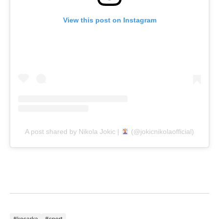
View this post on Instagram
A post shared by Nikola Jokic |
(@jokicnikolaofficial)
kosarka
sport