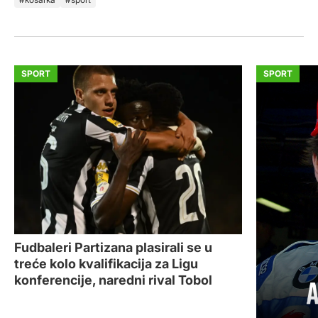
SPORT
SPORT
Fudbaleri Partizana plasirali se u
treće kolo kvalifikacija za Ligu
konferencije, naredni rival Tobol