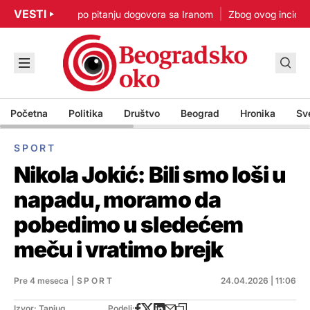
VESTI
: Nisam u žurbi po pitanju dogovora sa Iranom
Zbog ovog incidenta
Početna
Politika
Društvo
Beograd
Hronika
Sv
SPORT
Nikola Jokić: Bili smo loši u
napadu, moramo da
pobedimo u sledećem
meču i vratimo brejk
Pre 4 meseca
|
SPORT
24.04.2026 | 11:06
Izvor: Tanjug
Podeli: