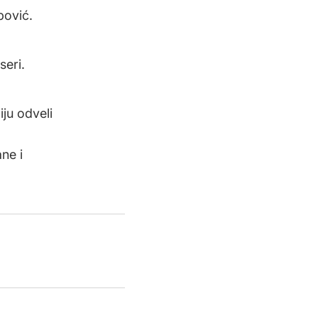
bović.
seri.
ju odveli
ne i