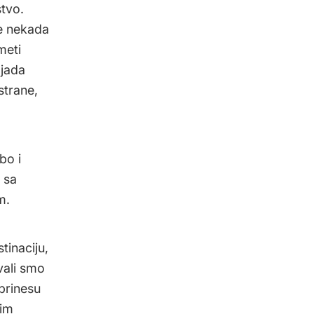
stvo.
je nekada
meti
ljada
strane,
bo i
 sa
m.
tinaciju,
vali smo
prinesu
kim