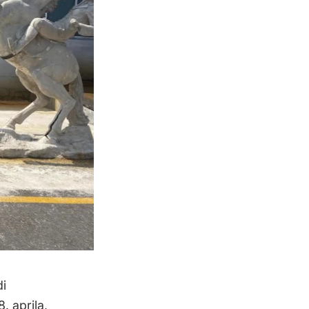
di
. aprila,