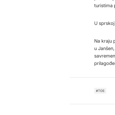
turistima
U sprskoj 
Na kraju 
u Janšen, 
savremeni 
prilagođe
TOS