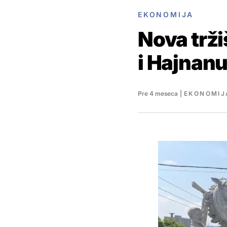
EKONOMIJA
Nova trži
i Hajnan
Pre 4 meseca
|
EKONOMIJ