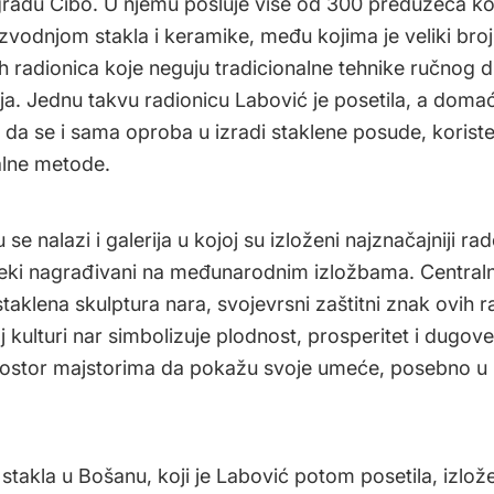
radu Cibo. U njemu posluje više od 300 preduzeća ko
zvodnjom stakla i keramike, među kojima je veliki broj
h radionica koje neguju tradicionalne tehnike ručnog d
ja. Jednu takvu radionicu Labović je posetila, a domaći
 da se i sama oproba u izradi staklene posude, koriste
alne metode.
 se nalazi i galerija u kojoj su izloženi najznačajniji ra
neki nagrađivani na međunarodnim izložbama. Centra
taklena skulptura nara, svojevrsni zaštitni znak ovih r
 kulturi nar simbolizuje plodnost, prosperitet i dugove
rostor majstorima da pokažu svoje umeće, posebno u 
stakla u Bošanu, koji je Labović potom posetila, izlože