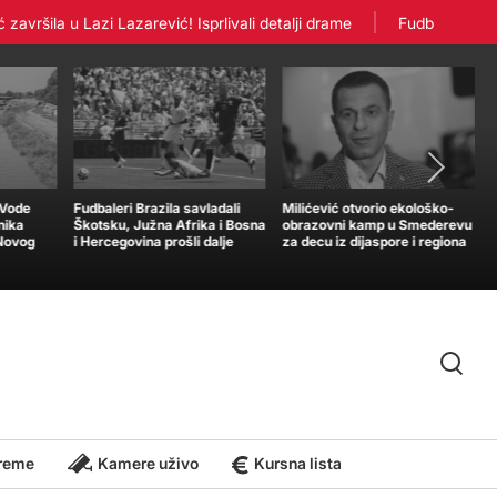
ila u Lazi Lazarević! Isprlivali detalji drame
Fudbaleri Crvene 
„Vode
Fudbaleri Brazila savladali
Milićević otvorio ekološko-
nika
Škotsku, Južna Afrika i Bosna
obrazovni kamp u Smederevu
 Novog
i Hercegovina prošli dalje
za decu iz dijaspore i regiona
reme
Kamere uživo
Kursna lista