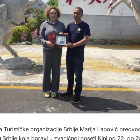
a Turističke organizacije Srbije Marija Labović predvo
 Srbije koja boravi u zvaničnoj poseti Kini od 22. do 28