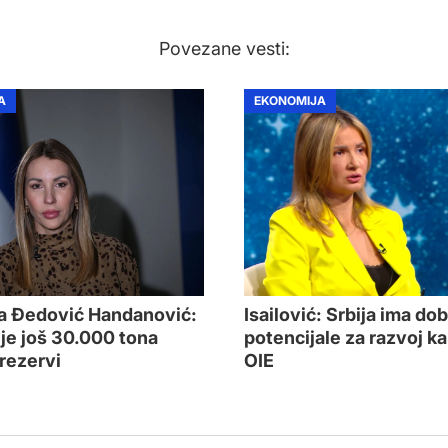
Povezane vesti:
A
EKONOMIJA
a Đedović Handanović:
Isailović: Srbija ima do
je još 30.000 tona
potencijale za razvoj k
 rezervi
OIE