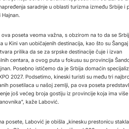
unapređenja saradnje u oblasti turizma između Srbije i p
 Hajnan.
e ova poseta veoma važna, s obzirom na to da se Srbij
a u Kini van uobičajenih destinacija, kao što su Šangaj 
vara prilika da se za srpske destinacije čuje i izvan
alnih centara, a ovog puta u fokusu su provincija Šand
jnan. Posebno ističemo da je Srbija domaćin specijali
XPO 2027. Podsetimo, kineski turisti su među tri najbro
nih posetilaca u našoj zemlji, pa ova poseta predstavlj
enje još većeg broja gostiju iz provincije koja ima viš
tanovnika”, kaže Labović.
a posete, Labović je obišla „kinesku prestonicu stakla“,