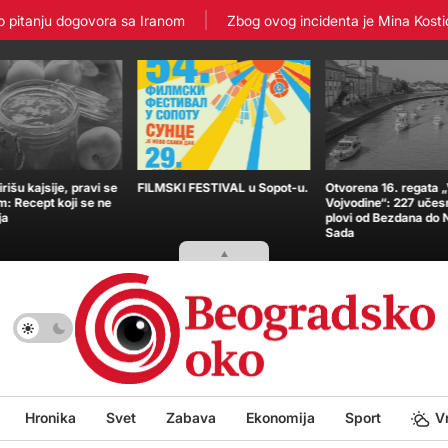
tanju dogovora sa Iranom
Zbog ovog incidenta je Mina Kostić završ
išu kajsije, pravi se
FILMSKI FESTIVAL u Sopot-u.
Otvorena 16. regata 
m: Recept koji se ne
Vojvodine“: 227 učes
ja
plovi od Bezdana do
Sada
Hronika
Svet
Zabava
Ekonomija
Sport
V