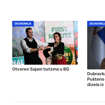
EKONOMIJA
EKONOMIJ
Otvoren Sajam turizma u BG
Dubravk
Pušteno 
dizela iz