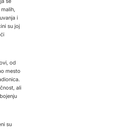
ja se
 malih,
uvanja i
ni su joj
ći
dovi, od
lno mesto
adionica.
čnost, ali
bojenju
ni su