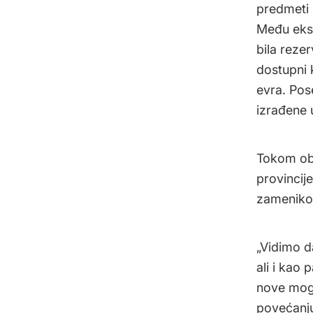
predmeti 
Među eksp
bila reze
dostupni 
evra. Pos
izrađene 
Tokom obi
provincij
zameniko
„Vidimo da
ali i kao
nove mogu
povećanju