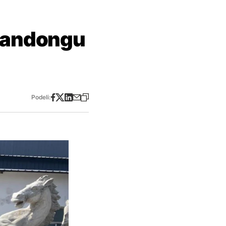
 Šandongu
Podeli: