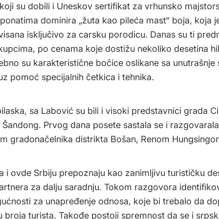
koji su dobili i Uneskov sertifikat za vrhunsko majstor
onatima dominira „žuta kao pileća mast“ boja, koja 
rvisana isključivo za carsku porodicu. Danas su ti pred
kupcima, po cenama koje dostižu nekoliko desetina hi
ebno su karakteristične bočice oslikane sa unutrašnje 
uz pomoć specijalnih četkica i tehnika.
laska, sa Labović su bili i visoki predstavnici grada Ci
e Šandong. Prvog dana posete sastala se i razgovarala
m gradonačelnika distrikta Bošan, Renom Hungsingo
 i ovde Srbiju prepoznaju kao zanimljivu turističku des
 partnera za dalju saradnju. Tokom razgovora identifiko
ćnosti za unapređenje odnosa, koje bi trebalo da do
 broja turista. Takođe postoji spremnost da se i srps