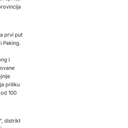
rovincija
a prvi put
i Peking.
ong i
zovane
jnije
a priliku
e od 100
 distrikt