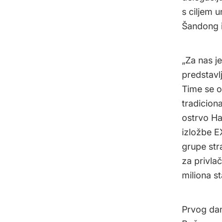
s ciljem 
Šandong i
„Za nas j
predstavlj
Time se ot
tradicion
ostrvo Ha
izložbe E
grupe stra
za privlač
miliona s
Prvog dan