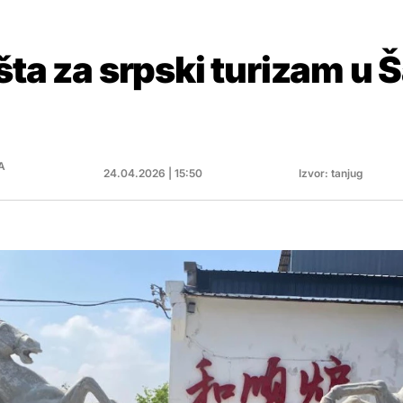
šta za srpski turizam u
u
A
24.04.2026 | 15:50
Izvor: tanjug