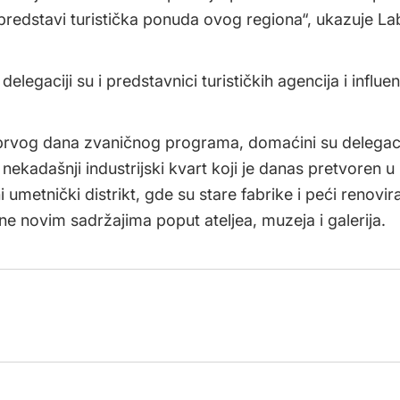
 predstavi turistička ponuda ovog regiona“, ukazuje La
delegaciji su i predstavnici turističkih agencija i influen
prvog dana zvaničnog programa, domaćini su delegaci
nekadašnji industrijski kvart koji je danas pretvoren u
umetnički distrikt, gde su stare fabrike i peći renovira
ne novim sadržajima poput ateljea, muzeja i galerija.