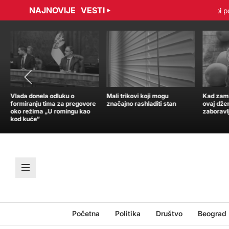
NAJNOVIJE
VESTI
adović sporazumno raskinuli ugovor
Tramp: Nisam u žurbi po pi
Vlada donela odluku o
Mali trikovi koji mogu
Kad zamir
formiranju tima za pregovore
značajno rashladiti stan
ovaj dže
oko režima „U romingu kao
zaboravl
kod kuće“
Početna
Politika
Društvo
Beograd