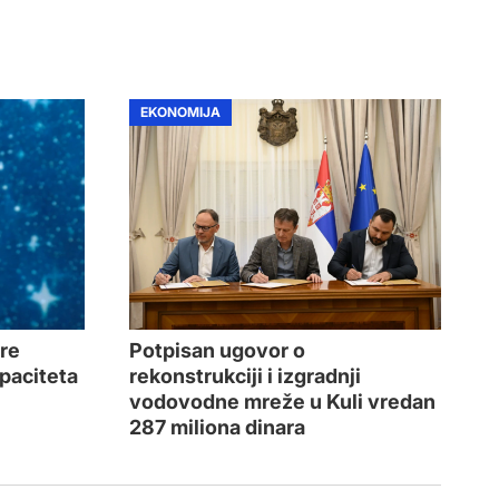
EKONOMIJA
bre
Potpisan ugovor o
apaciteta
rekonstrukciji i izgradnji
vodovodne mreže u Kuli vredan
287 miliona dinara