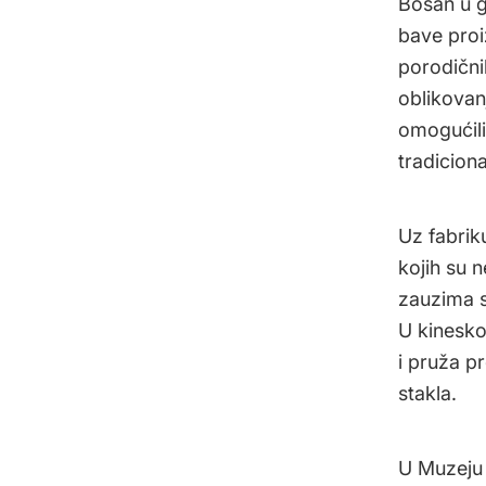
Bošan u g
bave proi
porodični
oblikovan
omogućili
tradicion
Uz fabriku
kojih su 
zauzima s
U kineskoj
i pruža p
stakla.
U Muzeju 