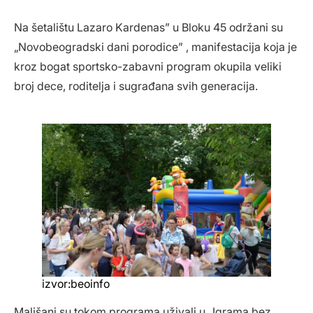
Na šetalištu Lazaro Kardenas” u Bloku 45 održani su
„Novobeogradski dani porodice” , manifestacija koja je
kroz bogat sportsko-zabavni program okupila veliki
broj dece, roditelja i sugrađana svih generacija.
izvor:beoinfo
Mališani su tokom programa uživali u „Igrama bez