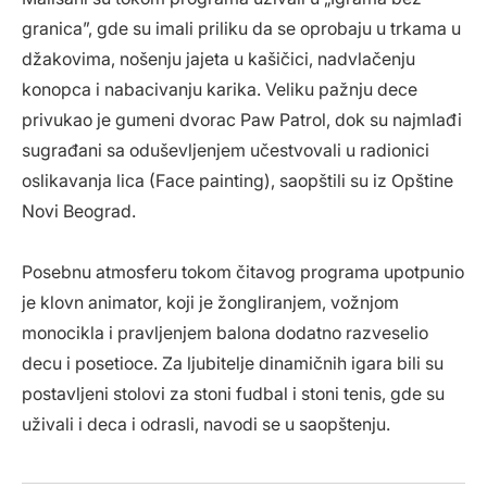
granica”, gde su imali priliku da se oprobaju u trkama u
džakovima, nošenju jajeta u kašičici, nadvlačenju
konopca i nabacivanju karika. Veliku pažnju dece
privukao je gumeni dvorac Paw Patrol, dok su najmlađi
sugrađani sa oduševljenjem učestvovali u radionici
oslikavanja lica (Face painting), saopštili su iz Opštine
Novi Beograd.
Posebnu atmosferu tokom čitavog programa upotpunio
je klovn animator, koji je žongliranjem, vožnjom
monocikla i pravljenjem balona dodatno razveselio
decu i posetioce. Za ljubitelje dinamičnih igara bili su
postavljeni stolovi za stoni fudbal i stoni tenis, gde su
uživali i deca i odrasli, navodi se u saopštenju.