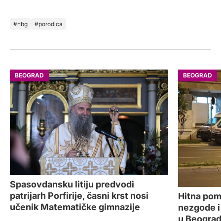
nbg
porodica
BEOGRAD
BEOGRAD
Spasovdansku litiju predvodi
patrijarh Porfirije, časni krst nosi
Hitna pom
učenik Matematičke gimnazije
nezgode i
u Beogra