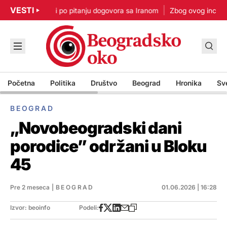
VESTI
p: Nisam u žurbi po pitanju dogovora sa Iranom
Zbog ovog incidenta
Početna
Politika
Društvo
Beograd
Hronika
Sv
BEOGRAD
„Novobeogradski dani
porodice” održani u Bloku
45
Pre 2 meseca
|
BEOGRAD
01.06.2026 | 16:28
Izvor: beoinfo
Podeli: