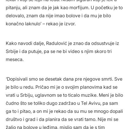
pitanju, ali znam da je jak kao morfijum. U početku je to
delovalo, znam da nije imao bolove i da mu je bilo
konačno laknulo’ – rekao je izvor.
Kako navodi dalje, Radulović je znao da odsustvuje iz
Srbije i da putuje, pa se ne bi video s njim skoro tri
meseca.
‘Dopisivali smo se desetak dana pre njegove smrti. Sve
je bilo u redu. Pričao mi je o svojim planovima kad se
vrati u Srbiju, uglavnom se to ticalo muzike. Meni je bilo
čudno što se toliko dugo zadržao u Tel Avivu, pa sam
ga to i pitao, a on mi je rekao da su mu se mnogo dopali
društvo i grad i da planira da se vrati tamo. Nije mi se
žalio na bolove u leđima, mislio sam da je s tim