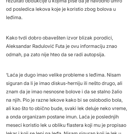
rezultati obdukcije u kojima piše da je navodno umro
od posledica lekova koje je koristio zbog bolova u
leđima.
Kako tvdi dobro obavešten izvor blizak porodici,
Aleksandar Radulović Futa je ovu informaciju znao
odmah, pa zato nije hteo da se radi autopsija.
‘Laća je dugo imao velike probleme s leđima. Nisam
siguran da li je imao diskus-herniju ili nešto drugo, ali
znam da je imao nesnosne bolove i da se stalno žalio
na njih. Pio je razne lekove kako bi se oslobodio bola,
ali kao što to obično bude, svaki lek deluje neko vreme,
a onda organizam postane imun. Laća je poslednjih
meseci koristio lek u obliku flastera koji mu je propisao
lekar i koji se lepi na leđa. Nisam siguran koji je lek u