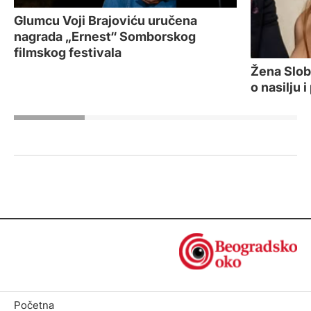
Glumcu Voji Brajoviću uručena
nagrada „Ernest“ Somborskog
filmskog festivala
Žena Slob
o nasilju i
Početna