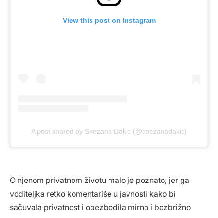
View this post on Instagram
A post shared by Snezana Dakic (@snezanadakic)
O njenom privatnom životu malo je poznato, jer ga
voditeljka retko komentariše u javnosti kako bi
sačuvala privatnost i obezbedila mirno i bezbrižno