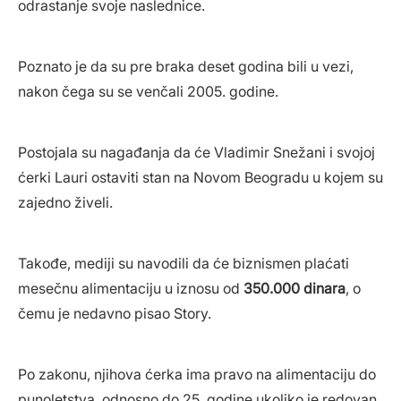
odrastanje svoje naslednice.
Poznato je da su pre braka deset godina bili u vezi,
nakon čega su se venčali 2005. godine.
Postojala su nagađanja da će Vladimir Snežani i svojoj
ćerki Lauri ostaviti stan na Novom Beogradu u kojem su
zajedno živeli.
Takođe, mediji su navodili da će biznismen plaćati
mesečnu alimentaciju u iznosu od
350.000 dinara
, o
čemu je nedavno pisao Story.
Po zakonu, njihova ćerka ima pravo na alimentaciju do
punoletstva, odnosno do 25. godine ukoliko je redovan