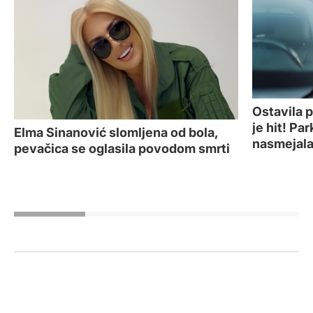
Ostavila p
je hit! Pa
Elma Sinanović slomljena od bola,
nasmejal
pevačica se oglasila povodom smrti