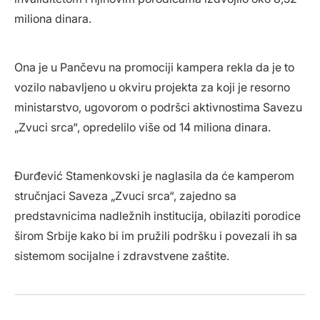
miliona dinara.
Ona je u Pančevu na promociji kampera rekla da je to
vozilo nabavljeno u okviru projekta za koji je resorno
ministarstvo, ugovorom o podršci aktivnostima Savezu
„Zvuci srca“, opredelilo više od 14 miliona dinara.
Đurđević Stamenkovski je naglasila da će kamperom
stručnjaci Saveza „Zvuci srca“, zajedno sa
predstavnicima nadležnih institucija, obilaziti porodice
širom Srbije kako bi im pružili podršku i povezali ih sa
sistemom socijalne i zdravstvene zaštite.