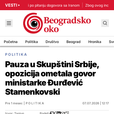
VESTI
p: Nisam u žurbi po pitanju dogovora sa Iranom
Zbog ovog incidenta
Početna
Politika
Društvo
Beograd
Hronika
Sv
POLITIKA
Pauza u Skupštini Srbije,
opozicija ometala govor
ministarke Đurđević
Stamenkovski
Pre 1 mesec
|
POLITIKA
07.07.2026 | 12:17
Izvor: Tanjug
Podeli: