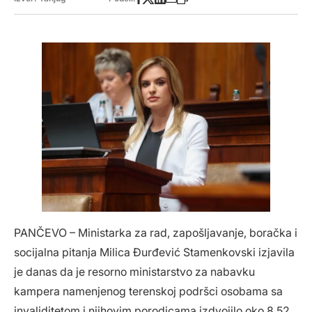
PANČEVO – Ministarka za rad, zapošljavanje, boračka i
socijalna pitanja Milica Đurđević Stamenkovski izjavila
je danas da je resorno ministarstvo za nabavku
kampera namenjenog terenskoj podršci osobama sa
invaliditetom i njihovim porodicama izdvojilo oko 8,52