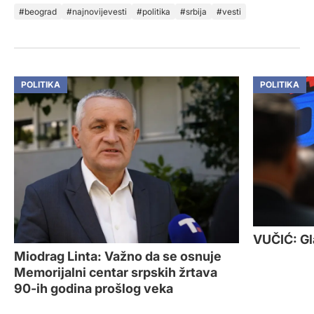
beograd
najnovijevesti
politika
srbija
vesti
POLITIKA
POLITIKA
VUČIĆ: Gl
Miodrag Linta: Važno da se osnuje
Memorijalni centar srpskih žrtava
90-ih godina prošlog veka