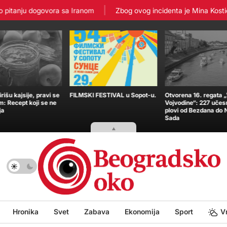
itanju dogovora sa Iranom
Zbog ovog incidenta je Mina Kostić zav
išu kajsije, pravi se
FILMSKI FESTIVAL u Sopot-u.
Otvorena 16. regata 
m: Recept koji se ne
Vojvodine“: 227 učes
ja
plovi od Bezdana do
Sada
Hronika
Svet
Zabava
Ekonomija
Sport
V