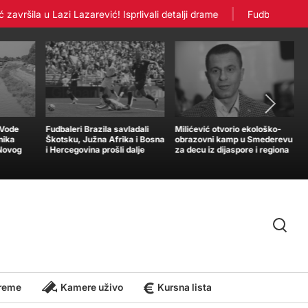
ršila u Lazi Lazarević! Isprlivali detalji drame
Fudbaleri Crven
„Vode
Fudbaleri Brazila savladali
Milićević otvorio ekološko-
nika
Škotsku, Južna Afrika i Bosna
obrazovni kamp u Smederevu
 Novog
i Hercegovina prošli dalje
za decu iz dijaspore i regiona
reme
Kamere uživo
Kursna lista