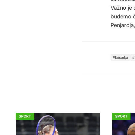
Važno je 
budemo čv
Penjaroja,
kosarka
SPORT
SPORT