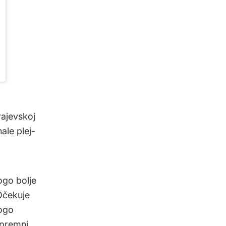
rajevskoj
ale plej-
go bolje
Očekuje
nogo
premni.