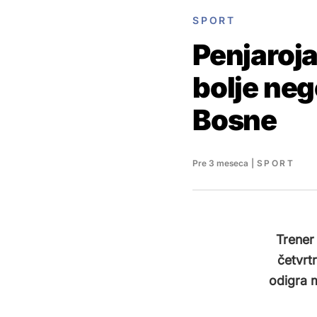
SPORT
Penjaroj
bolje ne
Bosne
Pre 3 meseca
|
SPORT
Trener
četvrt
odigra 