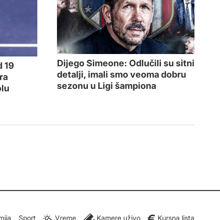
Dijego Simeone: Odlučili su sitni
d 19
detalji, imali smo veoma dobru
ra
sezonu u Ligi šampiona
olu
mija
Sport
Vreme
Kamere uživo
Kursna lista