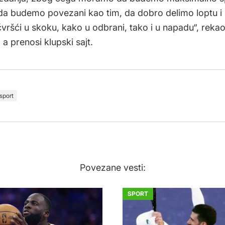
da budemo povezani kao tim, da dobro delimo loptu i
ršći u skoku, kako u odbrani, tako i u napadu“, rekao
 a prenosi klupski sajt.
sport
Povezane vesti:
SPORT