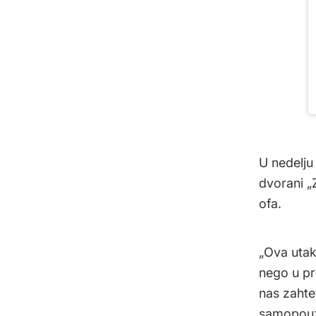
U nedelju
dvorani „Z
ofa.
„Ova uta
nego u pr
nas zahte
samopouz