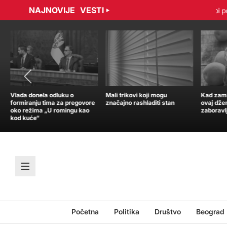
NAJNOVIJE
VESTI
bradović sporazumno raskinuli ugovor
Tramp: Nisam u žurbi po p
Vlada donela odluku o
Mali trikovi koji mogu
Kad zamir
formiranju tima za pregovore
značajno rashladiti stan
ovaj dže
oko režima „U romingu kao
zaboravl
kod kuće“
Početna
Politika
Društvo
Beograd