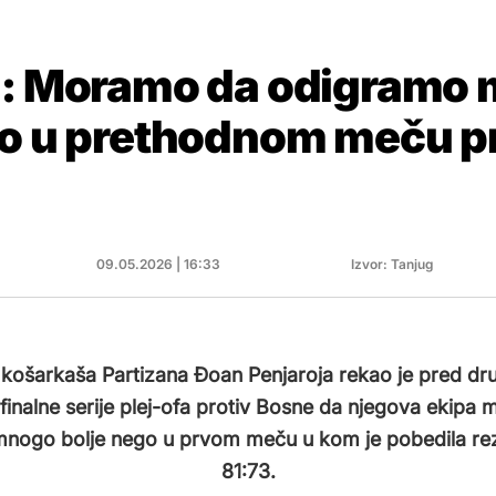
a: Moramo da odigramo
go u prethodnom meču pr
09.05.2026 | 16:33
Izvor: Tanjug
 košarkaša Partizana Đoan Penjaroja rekao je pred dr
rfinalne serije plej-ofa protiv Bosne da njegova ekipa 
mnogo bolje nego u prvom meču u kom je pobedila re
81:73.