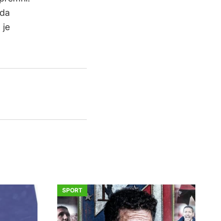
 da
 je
SPORT