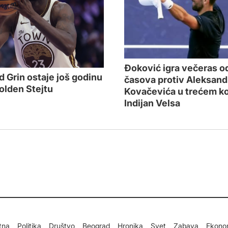
Đoković igra večeras o
 Grin ostaje još godinu
časova protiv Aleksand
olden Stejtu
Kovačevića u trećem k
Indijan Velsa
tna
Politika
Društvo
Beograd
Hronika
Svet
Zabava
Ekono