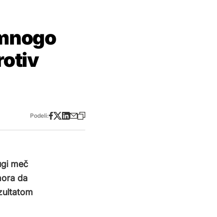
 mnogo
otiv
Podeli:
ugi meč
mora da
zultatom