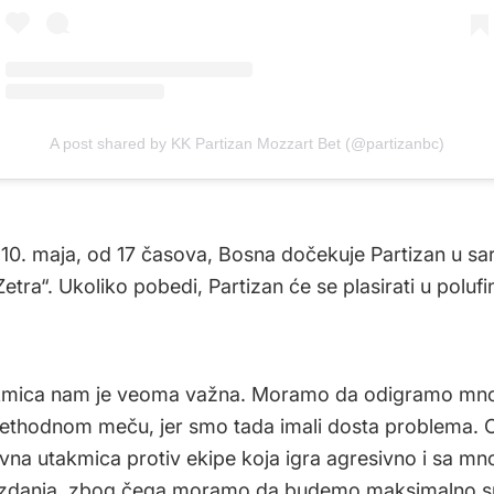
A post shared by KK Partizan Mozzart Bet (@partizanbc)
 10. maja, od 17 časova, Bosna dočekuje Partizan u sa
etra“. Ukoliko pobedi, Partizan će se plasirati u polufin
kmica nam je veoma važna. Moramo da odigramo mno
ethodnom meču, jer smo tada imali dosta problema. 
vna utakmica protiv ekipe koja igra agresivno i sa m
danja, zbog čega moramo da budemo maksimalno s