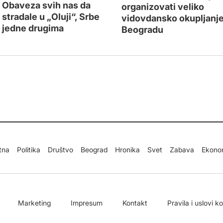
e: Obaveza svih nas da
organizovati veliko
stradale u „Oluji“, Srbe
vidovdansko okupljanje
 jedne drugima
Beogradu
tna
Politika
Društvo
Beograd
Hronika
Svet
Zabava
Ekono
Marketing
Impresum
Kontakt
Pravila i uslovi k