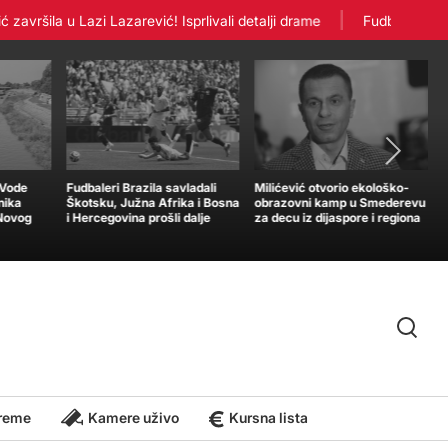
ršila u Lazi Lazarević! Isprlivali detalji drame
Fudbaleri Crven
„Vode
Fudbaleri Brazila savladali
Milićević otvorio ekološko-
nika
Škotsku, Južna Afrika i Bosna
obrazovni kamp u Smederevu
 Novog
i Hercegovina prošli dalje
za decu iz dijaspore i regiona
reme
Kamere uživo
Kursna lista