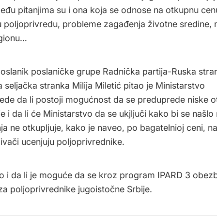
među pitanjima su i ona koja se odnose na otkupnu cenu
u poljoprivredu, probleme zagađenja životne sredine,
egionu…
oslanik poslaničke grupe Radnička partija-Ruska stra
 seljačka stranka Milija Miletić pitao je Ministarstvo
rede da li postoji mogućnost da se preduprede niske 
e i da li će Ministarstvo da se ukjljuči kako bi se našlo
nja ne otkupljuje, kako je naveo, po bagatelnioj ceni, 
ivači ucenjuju poljoprivrednike.
ao i da li je moguće da se kroz program IPARD 3 obe
za poljoprivrednike jugoistočne Srbije.