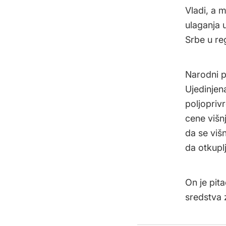
Vladi, a 
ulaganja 
Srbe u r
Narodni p
Ujedinjena
poljopriv
cene višnj
da se viš
da otkuplj
On je pit
sredstva 