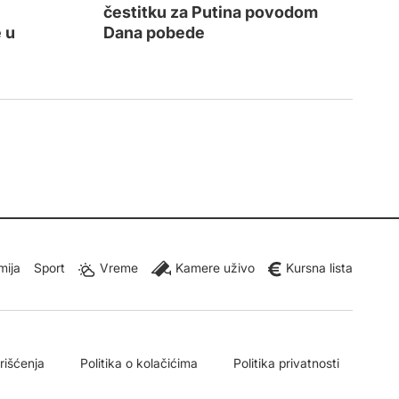
čestitku za Putina povodom
 u
Dana pobede
mija
Sport
Vreme
Kamere uživo
Kursna lista
orišćenja
Politika o kolačićima
Politika privatnosti