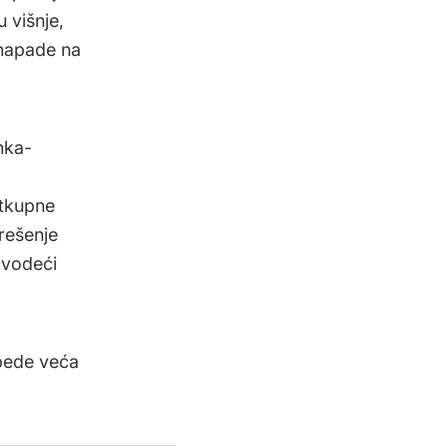
 višnje,
 napade na
nka-
otkupne
 rešenje
navodeći
zbede veća