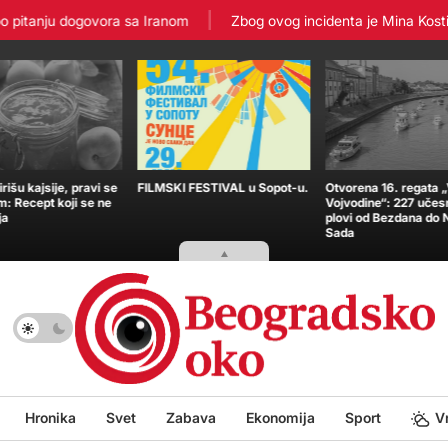
itanju dogovora sa Iranom
Zbog ovog incidenta je Mina Kostić zav
išu kajsije, pravi se
FILMSKI FESTIVAL u Sopot-u.
Otvorena 16. regata 
m: Recept koji se ne
Vojvodine“: 227 učes
ja
plovi od Bezdana do
Sada
Hronika
Svet
Zabava
Ekonomija
Sport
V