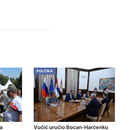
POLITIKA
na
Vučić uručio Bocan-Harčenku