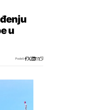
gađenju
e u
Podeli: