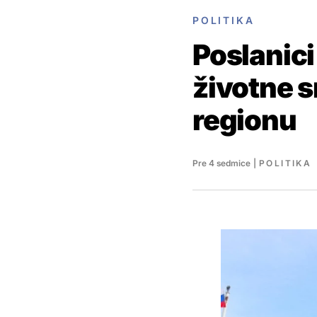
POLITIKA
Poslanici
životne s
regionu
Pre 4 sedmice
|
POLITIKA