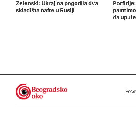
Zelenski: Ukrajina pogodila dva
Porfirij
skladišta nafte u Rusiji
pamtimo 
da upute
Poče