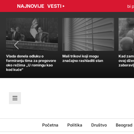
NAJNOVIJE
VESTI
bradović sporazumno raskinuli ugovor
Tramp: Nisam u žurbi po p
Vlada donela odluku o
Mali trikovi koji mogu
Kad zamir
formiranju tima za pregovore
značajno rashladiti stan
ovaj dže
oko režima „U romingu kao
zaboravl
kod kuće“
Početna
Politika
Društvo
Beograd