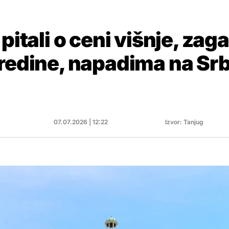
 pitali o ceni višnje, za
redine, napadima na Srb
07.07.2026 | 12:22
Izvor: Tanjug