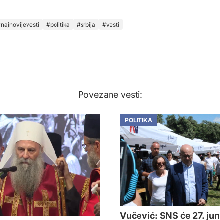
najnovijevesti
politika
srbija
vesti
Povezane vesti:
POLITIKA
Vučević: SNS će 27. ju