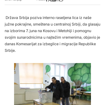
Država Srbija poziva interno raseljena lica iz naše
južne pokrajine, smeštena u centralnoj Srbiji, da glasaju
na izborima 7. juna na Kosovu i Metohiji i pomognu
svojim sunarodnicima u najtežim vremenima, objavio je
danas Komesarijat za izbeglice i migracije Republike
Srbije.