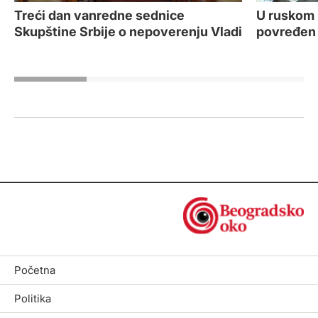
Treći dan vanredne sednice
U ruskom 
Skupštine Srbije o nepoverenju Vladi
povređen 
Početna
Politika