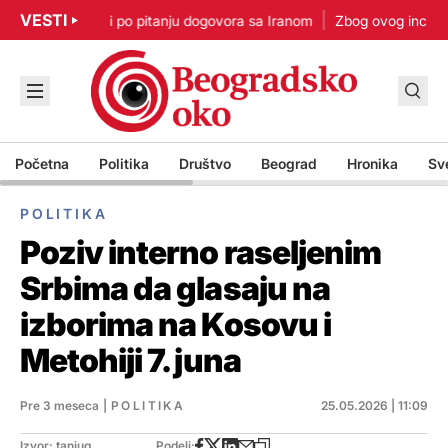
VESTI
p: Nisam u žurbi po pitanju dogovora sa Iranom
Zbog ovog incidenta
Početna
Politika
Društvo
Beograd
Hronika
Sv
POLITIKA
Poziv interno raseljenim
Srbima da glasaju na
izborima na Kosovu i
Metohiji 7. juna
Pre 3 meseca
|
POLITIKA
25.05.2026 | 11:09
Izvor: tanjug
Podeli: