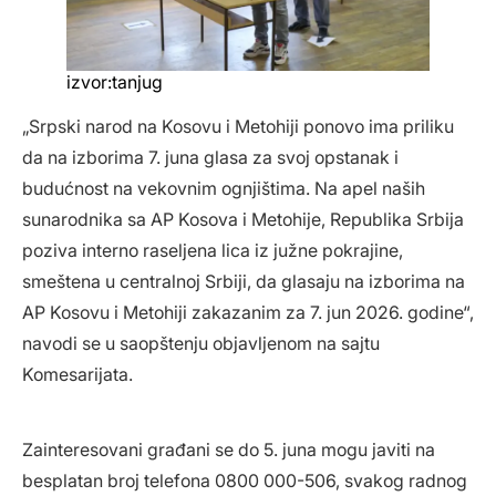
izvor:tanjug
„Srpski narod na Kosovu i Metohiji ponovo ima priliku
da na izborima 7. juna glasa za svoj opstanak i
budućnost na vekovnim ognjištima. Na apel naših
sunarodnika sa AP Kosova i Metohije, Republika Srbija
poziva interno raseljena lica iz južne pokrajine,
smeštena u centralnoj Srbiji, da glasaju na izborima na
AP Kosovu i Metohiji zakazanim za 7. jun 2026. godine“,
navodi se u saopštenju objavljenom na sajtu
Komesarijata.
Zainteresovani građani se do 5. juna mogu javiti na
besplatan broj telefona 0800 000-506, svakog radnog