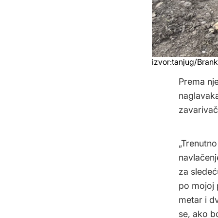
izvor:tanjug/Bran
Prema nje
naglavaka
zavarivač
„Trenutno
navlačenje
za sledeć
po mojoj p
metar i d
se, ako b