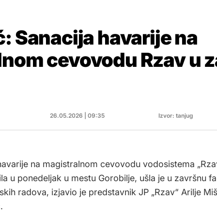
: Sanacija havarije na
lnom cevovodu Rzav u z
26.05.2026 | 09:35
Izvor: tanjug
havarije na magistralnom cevovodu vodosistema „Rzav
la u ponedeljak u mestu Gorobilje, ušla je u završnu f
kih radova, izjavio je predstavnik JP „Rzav“ Arilje Mi
.