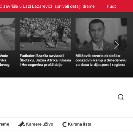
ršila u Lazi Lazarević! Isprlivali detalji drame
Fudbaleri Crvene
„Vode
Fudbaleri Brazila savladali
Milićević otvorio ekološko-
nika
Škotsku, Južna Afrika i Bosna
obrazovni kamp u Smederevu
 Novog
i Hercegovina prošli dalje
za decu iz dijaspore i regiona
reme
Kamere uživo
Kursna lista