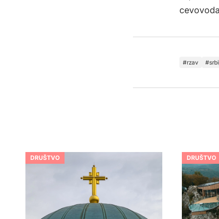
cevovoda 
rzav
srbi
DRUŠTVO
DRUŠTVO