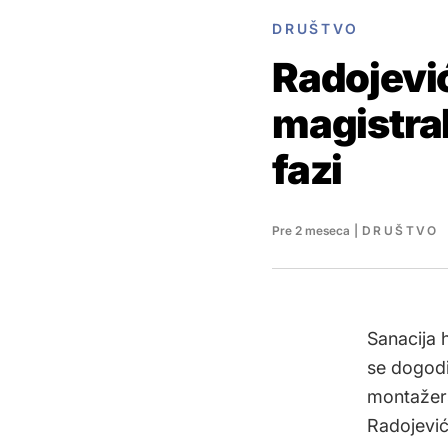
DRUŠTVO
Radojević
magistra
fazi
Pre 2 meseca
|
DRUŠTVO
Sanacija 
se dogodi
montažers
Radojević