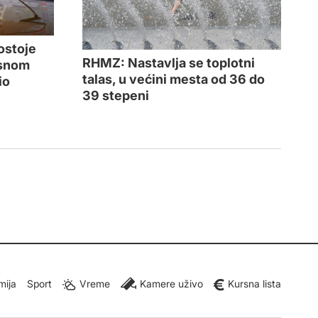
ostoje
RHMZ: Nastavlja se toplotni
esnom
talas, u većini mesta od 36 do
io
39 stepeni
mija
Sport
Vreme
Kamere uživo
Kursna lista