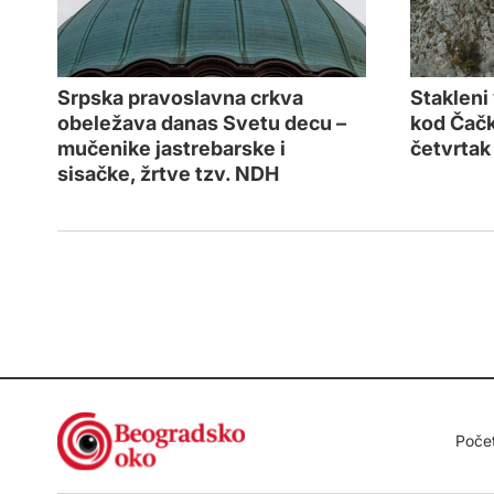
Srpska pravoslavna crkva
Stakleni
obeležava danas Svetu decu –
kod Čačk
mučenike jastrebarske i
četvrtak
sisačke, žrtve tzv. NDH
Poče