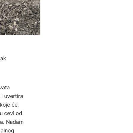
tak
vata
i uvertira
koje će,
ku cevi od
ara. Nadam
ralnog