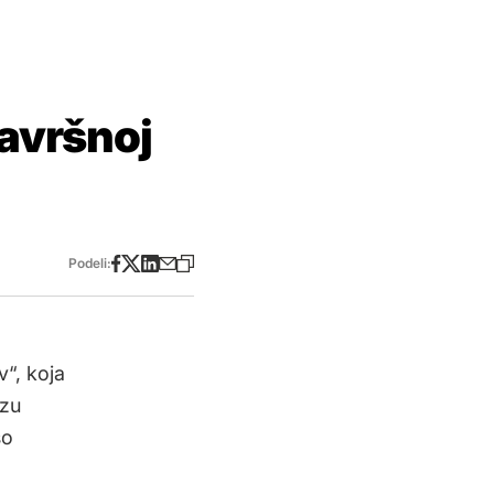
avršnoj
Podeli:
“, koja
azu
šo