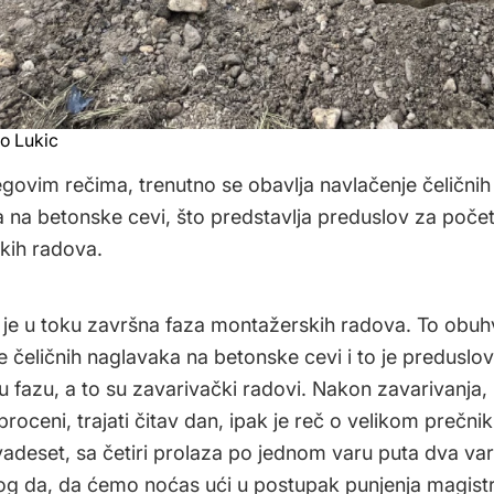
ko Lukic
govim rečima, trenutno se obavlja navlačenje čeličnih
 na betonske cevi, što predstavlja preduslov za poče
kih radova.
 je u toku završna faza montažerskih radova. To obuh
 čeličnih naglavaka na betonske cevi i to je preduslov 
u fazu, a to su zavarivački radovi. Nakon zavarivanja, 
roceni, trajati čitav dan, ipak je reč o velikom prečni
vadeset, sa četiri prolaza po jednom varu puta dva v
og da, da ćemo noćas ući u postupak punjenja magist