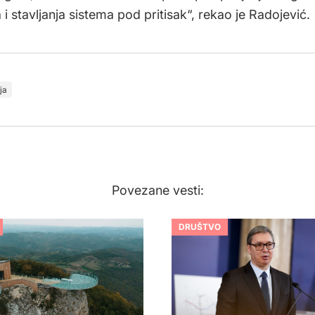
i stavljanja sistema pod pritisak“, rekao je Radojević.
ja
Povezane vesti:
DRUŠTVO