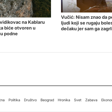
Vučić: Nisam znao da p
 vidikovac na Kablaru
ljudi koji se rugaju bol
a biće otvoren u
dečaku jer sam ga zagrl
 u podne
tna
Politika
Društvo
Beograd
Hronika
Svet
Zabava
Ekono