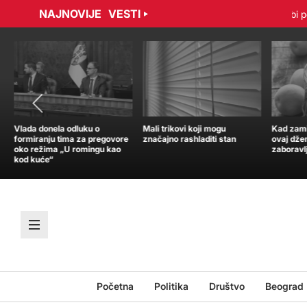
NAJNOVIJE
VESTI
radović sporazumno raskinuli ugovor
Tramp: Nisam u žurbi po p
Vlada donela odluku o
Mali trikovi koji mogu
Kad zamir
formiranju tima za pregovore
značajno rashladiti stan
ovaj dže
oko režima „U romingu kao
zaboravl
kod kuće“
Početna
Politika
Društvo
Beograd