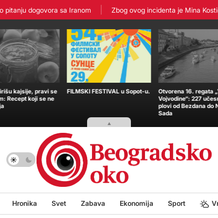
itanju dogovora sa Iranom
Zbog ovog incidenta je Mina Kostić zav
išu kajsije, pravi se
FILMSKI FESTIVAL u Sopot-u.
Otvorena 16. regata 
m: Recept koji se ne
Vojvodine“: 227 učes
ja
plovi od Bezdana do
Sada
Hronika
Svet
Zabava
Ekonomija
Sport
V