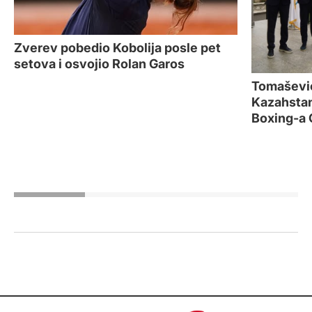
Zverev pobedio Kobolija posle pet
setova i osvojio Rolan Garos
Tomašević
Kazahstan
Boxing-a 