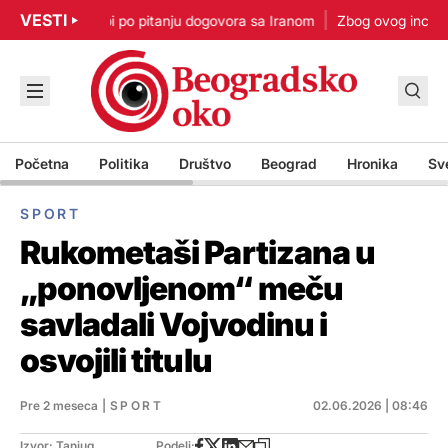
VESTI
p: Nisam u žurbi po pitanju dogovora sa Iranom
Zbog ovog incident
Početna
Politika
Društvo
Beograd
Hronika
Sv
SPORT
Rukometaši Partizana u
„ponovljenom“ meču
savladali Vojvodinu i
osvojili titulu
Pre 2 meseca
|
SPORT
02.06.2026 | 08:46
Izvor: Tanjug
Podeli: