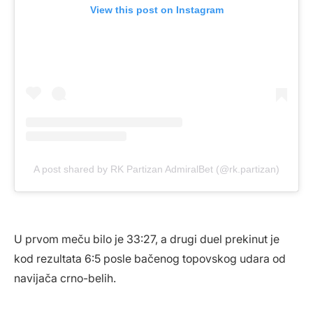
View this post on Instagram
A post shared by RK Partizan AdmiralBet (@rk.partizan)
U prvom meču bilo je 33:27, a drugi duel prekinut je
kod rezultata 6:5 posle bačenog topovskog udara od
navijača crno-belih.