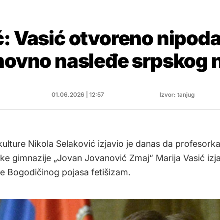
ć: Vasić otvoreno nipod
uhovno nasleđe srpskog 
01.06.2026 | 12:57
Izvor: tanjug
kulture Nikola Selaković izjavio je danas da profesork
e gimnazije „Jovan Jovanović Zmaj“ Marija Vasić iz
nje Bogodičinog pojasa fetišizam.