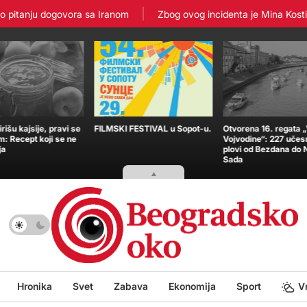
tanju dogovora sa Iranom
Zbog ovog incidenta je Mina Kostić zavr
išu kajsije, pravi se
FILMSKI FESTIVAL u Sopot-u.
Otvorena 16. regata 
m: Recept koji se ne
Vojvodine“: 227 učes
ja
plovi od Bezdana do
Sada
Hronika
Svet
Zabava
Ekonomija
Sport
V