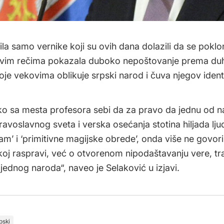
ila samo vernike koji su ovih dana dolazili da se poklon
akvim rečima pokazala duboko nepoštovanje prema d
oje vekovima oblikuje srpski narod i čuva njegov identi
o sa mesta profesora sebi da za pravo da jednu od n
ravoslavnog sveta i verska osećanja stotina hiljada lju
izam’ i ‘primitivne magijske obrede’, onda više ne govo
j raspravi, već o otvorenom nipodaštavanju vere, trad
 jednog naroda“, naveo je Selaković u izjavi.
pski