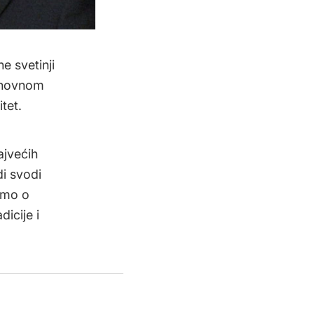
e svetinji
uhovnom
tet.
ajvećih
di svodi
rimo o
icije i