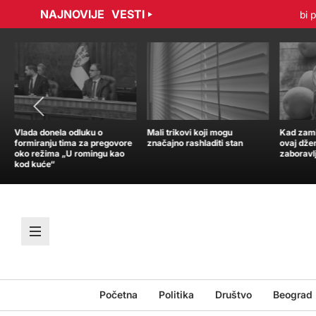
NAJNOVIJE
VESTI
radović sporazumno raskinuli ugovor
Tramp: Nisam u žurbi po pi
Vlada donela odluku o
Mali trikovi koji mogu
Kad zamir
formiranju tima za pregovore
značajno rashladiti stan
ovaj dže
oko režima „U romingu kao
zaboravl
kod kuće“
Početna
Politika
Društvo
Beograd