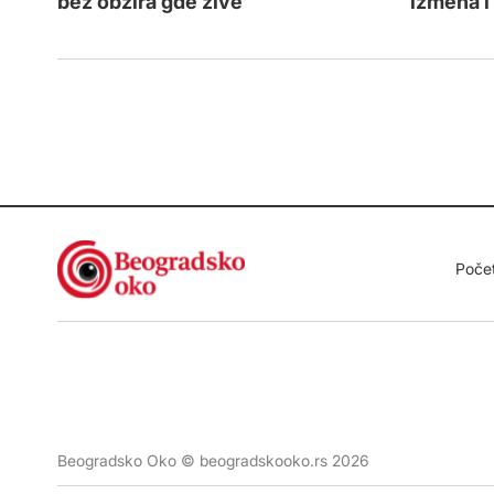
izmena i 
bez obzira gde žive
Poče
Beogradsko Oko © beogradskooko.rs 2026