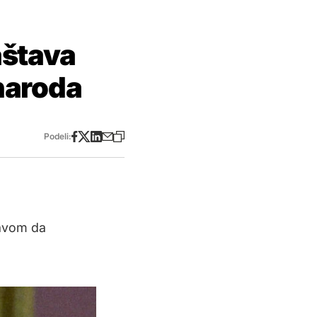
aštava
naroda
Podeli:
a
javom da