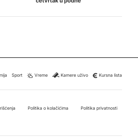
četvrtak u podne
mija
Sport
Vreme
Kamere uživo
Kursna lista
orišćenja
Politika o kolačićima
Politika privatnosti