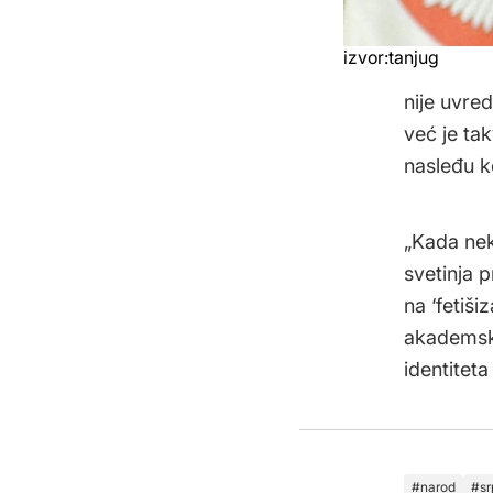
izvor:tanjug
nije uvred
već je t
nasleđu k
„Kada nek
svetinja p
na ‘fetiš
akademsko
identiteta
narod
sr