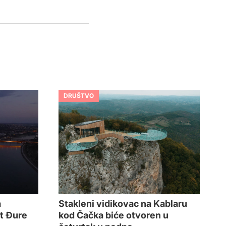
DRUŠTVO
Stakleni vidikovac na Kablaru
a
kod Čačka biće otvoren u
t Đure