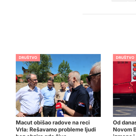
DRUŠTVO
DRUŠTVO
Od danas
Macut obišao radove na reci
Novom Be
Vrla: Rešavamo probleme ljudi