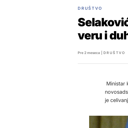
DRUŠTVO
Selakovi
veru i d
Pre 2 meseca
|
DRUŠTVO
Ministar 
novosadsk
je celiva