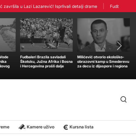
šila u Lazi Lazarević! Isprlivali detalji drame
Fudbaleri Crvene
„Vode
Fudbaleri Brazila savladali
Milićević otvorio ekološko-
nika
Škotsku, Južna Afrika i Bosna
obrazovni kamp u Smederevu
 Novog
i Hercegovina prošli dalje
za decu iz dijaspore i regiona
reme
Kamere uživo
Kursna lista