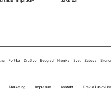
u radu linija JGP
Jakšića
tna
Politika
Društvo
Beograd
Hronika
Svet
Zabava
Ekono
Marketing
Impresum
Kontakt
Pravila i uslovi k