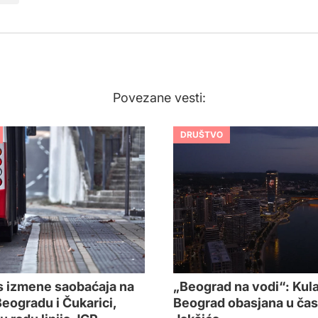
Povezane vesti:
DRUŠTVO
 izmene saobaćaja na
„Beograd na vodi“: Kul
ogradu i Čukarici,
Beograd obasjana u čas