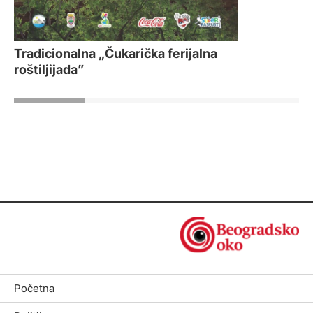
Tradicionalna „Čukarička ferijalna
roštiljijada”
Početna