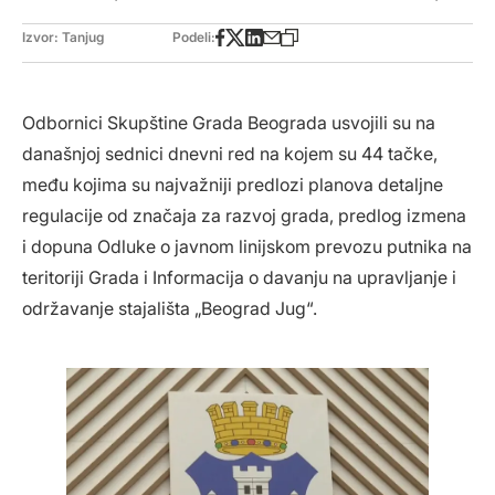
Izvor: Tanjug
Podeli:
Odbornici Skupštine Grada Beograda usvojili su na
današnjoj sednici dnevni red na kojem su 44 tačke,
među kojima su najvažniji predlozi planova detaljne
regulacije od značaja za razvoj grada, predlog izmena
i dopuna Odluke o javnom linijskom prevozu putnika na
teritoriji Grada i Informacija o davanju na upravljanje i
održavanje stajališta „Beograd Jug“.