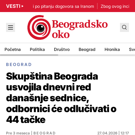
VESTI
: Nisam u žurbi po pitanju dogovora sa Iranom
Zbog ovog incidenta
Početna
Politika
Društvo
Beograd
Hronika
Sv
BEOGRAD
Skupština Beograda
usvojila dnevni red
današnje sednice,
odbornici će odlučivati o
44 tačke
Pre 3 meseca
|
BEOGRAD
27.04.2026 | 12:17