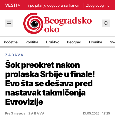
VESTI
p: Nisam u žurbi po pitanju dogovora sa Iranom
Zbog ovog incidenta
Početna
Politika
Društvo
Beograd
Hronika
Sv
ZABAVA
Šok preokret nakon
prolaska Srbije u finale!
Evo šta se dešava pred
nastavak takmičenja
Evrovizije
Pre 3 meseca
|
ZABAVA
13.05.2026 | 12:25