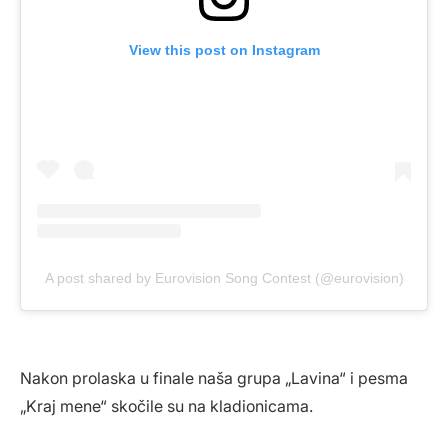
View this post on Instagram
A post shared by Eurovision Song Contest (@eurovision)
Nakon prolaska u finale naša grupa „Lavina“ i pesma
„Kraj mene“ skočile su na kladionicama.