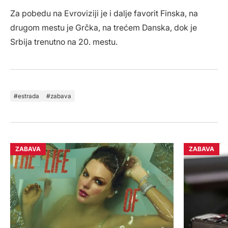
Za pobedu na Evroviziji je i dalje favorit Finska, na
drugom mestu je Grčka, na trećem Danska, dok je
Srbija trenutno na 20. mestu.
estrada
zabava
ZABAVA
ZABAVA