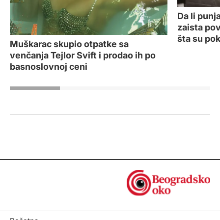
Da li punja
zaista po
šta su po
Muškarac skupio otpatke sa
venčanja Tejlor Svift i prodao ih po
basnoslovnoj ceni