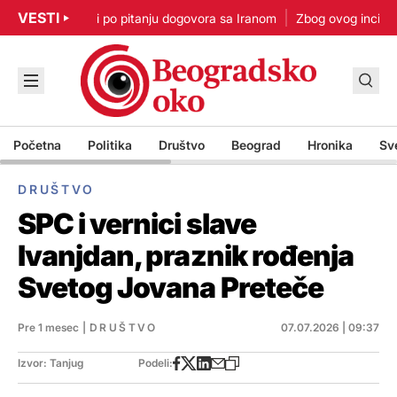
VESTI
p: Nisam u žurbi po pitanju dogovora sa Iranom
Zbog ovog incidenta
Početna
Politika
Društvo
Beograd
Hronika
Sv
DRUŠTVO
SPC i vernici slave
Ivanjdan, praznik rođenja
Svetog Jovana Preteče
Pre 1 mesec
|
DRUŠTVO
07.07.2026 | 09:37
Izvor: Tanjug
Podeli: