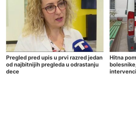
Hitna pom
Pregled pred upis u prvi razred jedan
bolesnike,
od najbitnijih pregleda u odrastanju
intervenci
dece