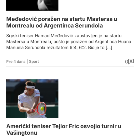
Međedović poražen na startu Mastersa u
Montrealu od Argentinca Serundola
Srpski teniser Hamad Međedović zaustavljen je na startu
Mastersa u Montrealu, pošto je poražen od Argentinca Huana
Manuela Serundola rezultatom 6:4, 6:2. Bio je to […]
0
Pre 4 dana
|
Sport
Američki teniser Tejlor Fric osvojio turnir u
Vašingtonu