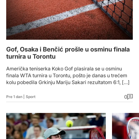
Gof, Osaka i Benčić prošle u osminu finala
turnira u Torontu
Američka teniserka Koko Gof plasirala se u osminu
finala WTA turnira u Torontu, pošto je danas u trećem
kolu pobedila Grkinju Mariju Sakari rezultatom 6:1, […]
0
Pre 1 dan
|
Sport