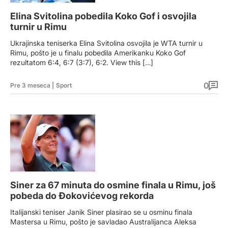
Elina Svitolina pobedila Koko Gof i osvojila
turnir u Rimu
Ukrajinska teniserka Elina Svitolina osvojila je WTA turnir u
Rimu, pošto je u finalu pobedila Amerikanku Koko Gof
rezultatom 6:4, 6:7 (3:7), 6:2. View this […]
0
Pre 3 meseca
|
Sport
Siner za 67 minuta do osmine finala u Rimu, još
pobeda do Đokovićevog rekorda
Italijanski teniser Janik Siner plasirao se u osminu finala
Mastersa u Rimu, pošto je savladao Australijanca Aleksa