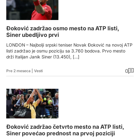
Đoković zadržao osmo mesto na ATP listi,
Siner ubedljivo prvi
LONDON – Najbolji srpski teniser Novak Đoković na novoj ATP
listi zadržao je osmu poziciju sa 3.760 bodova. Prvo mesto
drži Italijan Janik Siner (13.450), […]
0
Pre 2 meseca
|
Vesti
Đoković zadržao četvrto mesto na ATP listi,
Siner povećao prednost na prvoj poziciji