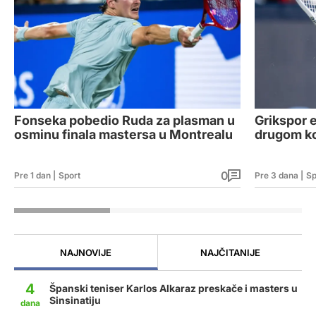
Fonseka pobedio Ruda za plasman u
Grikspor 
osminu finala mastersa u Montrealu
drugom ko
0
Pre 1 dan
|
Sport
Pre 3 dana
|
Sp
NAJNOVIJE
NAJČITANIJE
4
Španski teniser Karlos Alkaraz preskače i masters u
Sinsinatiju
dana