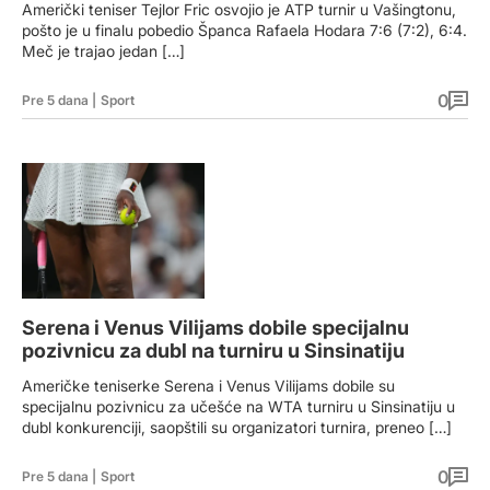
Američki teniser Tejlor Fric osvojio je ATP turnir u Vašingtonu,
pošto je u finalu pobedio Španca Rafaela Hodara 7:6 (7:2), 6:4.
Meč je trajao jedan […]
0
Pre 5 dana
|
Sport
Serena i Venus Vilijams dobile specijalnu
pozivnicu za dubl na turniru u Sinsinatiju
Američke teniserke Serena i Venus Vilijams dobile su
specijalnu pozivnicu za učešće na WTA turniru u Sinsinatiju u
dubl konkurenciji, saopštili su organizatori turnira, preneo […]
0
Pre 5 dana
|
Sport