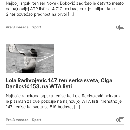
Najbolji srpski teniser Novak Đoković zadržao je četvrto mesto
na najnovijoj ATP listi sa 4.710 bodova, dok je Italijan Janik
Siner povećao prednost na prvoj […]
0
Pre 3 meseca
|
Sport
Lola Radivojević 147. teniserka sveta, Olga
Danilović 153. na WTA listi
Najbolje rangirana srpska teniserka Lola Radivojević pokvarila
je plasman za dve pozicijie na najnovijoj WTA listi i trenutno je
147. teniserka sveta sa 519 bodova, […]
0
Pre 3 meseca
|
Sport