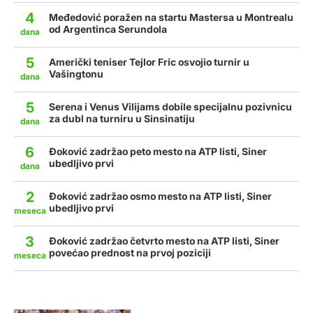
4
Međedović poražen na startu Mastersa u Montrealu
od Argentinca Serundola
dana
5
Američki teniser Tejlor Fric osvojio turnir u
Vašingtonu
dana
5
Serena i Venus Vilijams dobile specijalnu pozivnicu
za dubl na turniru u Sinsinatiju
dana
6
Đoković zadržao peto mesto na ATP listi, Siner
ubedljivo prvi
dana
2
Đoković zadržao osmo mesto na ATP listi, Siner
ubedljivo prvi
meseca
3
Đoković zadržao četvrto mesto na ATP listi, Siner
povećao prednost na prvoj poziciji
meseca