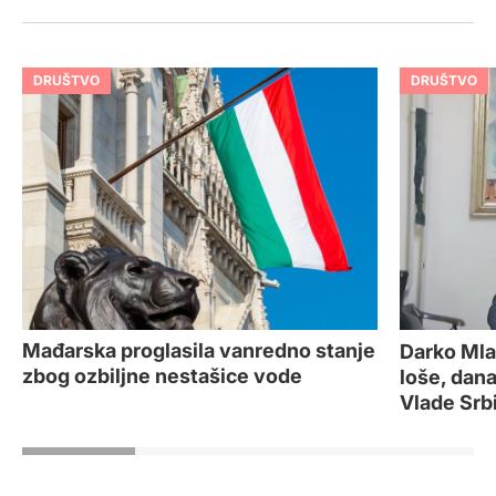
DRUŠTVO
DRUŠTVO
Mađarska proglasila vanredno stanje
Darko Mla
zbog ozbiljne nestašice vode
loše, dana
Vlade Srb