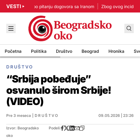
VESTI
isam u žurbi po pitanju dogovora sa Iranom
Zbog ovog incidenta je
Početna
Politika
Društvo
Beograd
Hronika
Sv
DRUŠTVO
“Srbija pobeđuje”
osvanulo širom Srbije!
(VIDEO)
Pre 3 meseca
|
DRUŠTVO
09.05.2026 | 23:26
Izvor: Beogradsko
Podeli:
oko