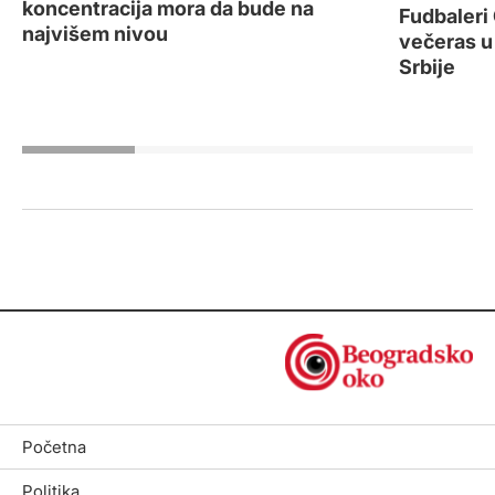
koncentracija mora da bude na
Fudbaleri
najvišem nivou
večeras u 
Srbije
Početna
Politika