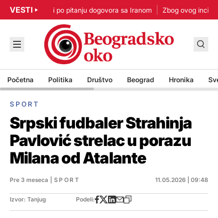
VESTI
p: Nisam u žurbi po pitanju dogovora sa Iranom
Zbog ovog incidenta
Početna
Politika
Društvo
Beograd
Hronika
Sv
SPORT
Srpski fudbaler Strahinja
Pavlović strelac u porazu
Milana od Atalante
Pre 3 meseca
|
SPORT
11.05.2026 | 09:48
Izvor: Tanjug
Podeli: