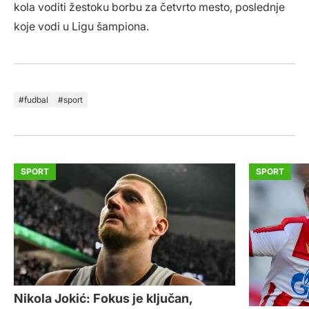
kola voditi žestoku borbu za četvrto mesto, poslednje
koje vodi u Ligu šampiona.
fudbal
sport
SPORT
SPORT
Nikola Jokić: Fokus je ključan,