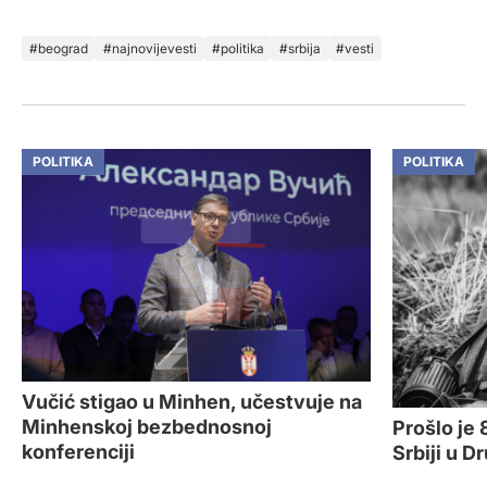
beograd
najnovijevesti
politika
srbija
vesti
POLITIKA
POLITIKA
Vučić stigao u Minhen, učestvuje na
Minhenskoj bezbednosnoj
Prošlo je
konferenciji
Srbiji u 