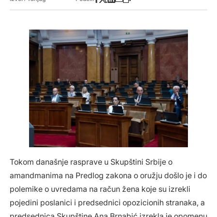
Tokom današnje rasprave u Skupštini Srbije o
amandmanima na Predlog zakona o oružju došlo je i do
polemike o uvredama na račun žena koje su izrekli
pojedini poslanici i predsednici opozicionih stranaka, a
predsednica Skupštine Ana Brnabić izrekla je opomenu