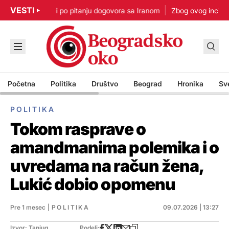
VESTI
p: Nisam u žurbi po pitanju dogovora sa Iranom
Zbog ovog incidenta
Početna
Politika
Društvo
Beograd
Hronika
Sv
POLITIKA
Tokom rasprave o
amandmanima polemika i o
uvredama na račun žena,
Lukić dobio opomenu
Pre 1 mesec
|
POLITIKA
09.07.2026 | 13:27
Izvor: Tanjug
Podeli: