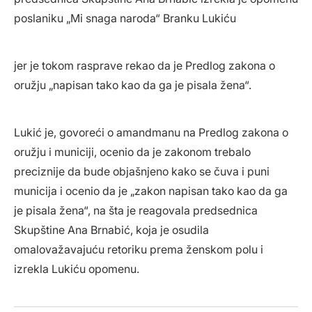
poslaniku „Mi snaga naroda“ Branku Lukiću
jer je tokom rasprave rekao da je Predlog zakona o
oružju „napisan tako kao da ga je pisala žena“.
Lukić je, govoreći o amandmanu na Predlog zakona o
oružju i municiji, ocenio da je zakonom trebalo
preciznije da bude objašnjeno kako se čuva i puni
municija i ocenio da je „zakon napisan tako kao da ga
je pisala žena“, na šta je reagovala predsednica
Skupštine Ana Brnabić, koja je osudila
omalovažavajuću retoriku prema ženskom polu i
izrekla Lukiću opomenu.