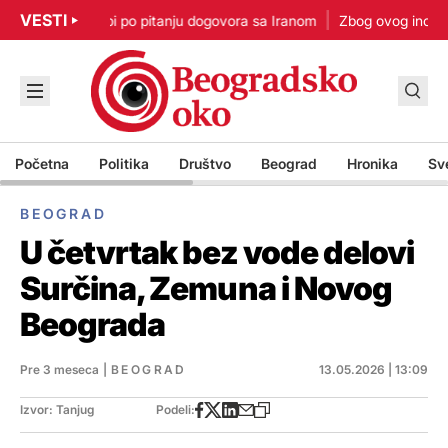
VESTI
p: Nisam u žurbi po pitanju dogovora sa Iranom
Zbog ovog incident
Početna
Politika
Društvo
Beograd
Hronika
Sv
BEOGRAD
U četvrtak bez vode delovi
Surčina, Zemuna i Novog
Beograda
Pre 3 meseca
|
BEOGRAD
13.05.2026 | 13:09
Izvor: Tanjug
Podeli: