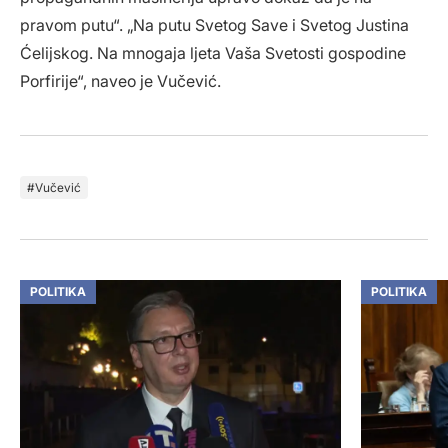
pravom putu“. „Na putu Svetog Save i Svetog Justina
Ćelijskog. Na mnogaja ljeta Vaša Svetosti gospodine
Porfirije“, naveo je Vučević.
Vučević
POLITIKA
POLITIKA