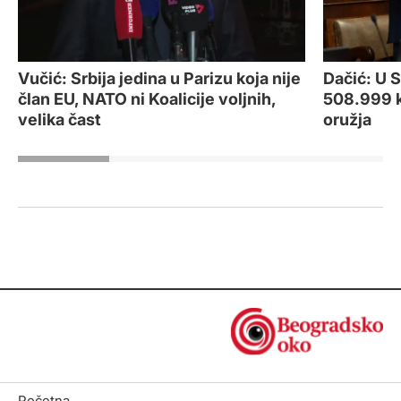
Vučić: Srbija jedina u Parizu koja nije
Dačić: U 
član EU, NATO ni Koalicije voljnih,
508.999 
velika čast
oružja
Početna