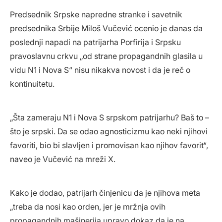
Predsednik Srpske napredne stranke i savetnik
predsednika Srbije Miloš Vučević ocenio je danas da
poslednji napadi na patrijarha Porfirija i Srpsku
pravoslavnu crkvu „od strane propagandnih glasila u
vidu N1 i Nova S“ nisu nikakva novost i da je reč o
kontinuitetu.
„Šta zameraju N1 i Nova S srpskom patrijarhu? Baš to –
što je srpski. Da se odao agnosticizmu kao neki njihovi
favoriti, bio bi slavljen i promovisan kao njihov favorit“,
naveo je Vučević na mreži X.
Kako je dodao, patrijarh činjenicu da je njihova meta
„treba da nosi kao orden, jer je mržnja ovih
propagandnih mašinerija upravo dokaz da je na