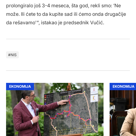
prolongiralo još 3-4 meseca, šta god, rekli smo: ‘Ne
može. Ili ćete to da kupite sad ili ćemo onda drugačije
da rešavamo'“, istakao je predsednik Vučić.
NIS
EKONOMIJA
EKONOMIJA