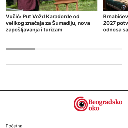
Vučić: Put Vožd Karađorđe od
Brnabićev
velikog značaja za Šumadiju, nova
2027 potvr
zapošljavanja i turizam
odnosa sa
Početna