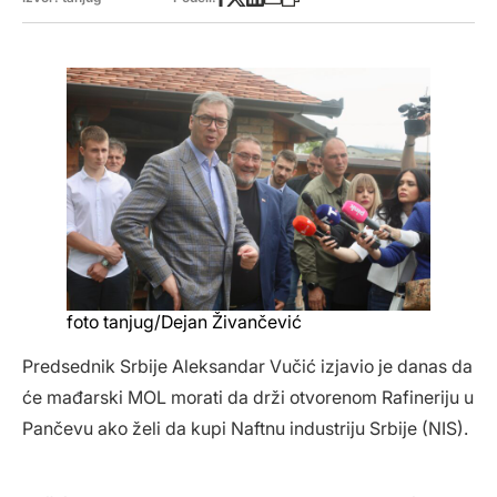
foto tanjug/Dejan Živančević
Predsednik Srbije Aleksandar Vučić izjavio je danas da
će mađarski MOL morati da drži otvorenom Rafineriju u
Pančevu ako želi da kupi Naftnu industriju Srbije (NIS).