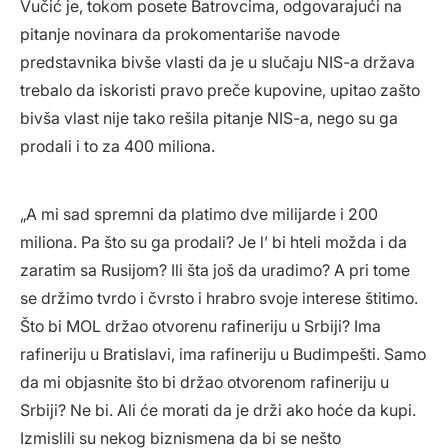
Vučić je, tokom posete Batrovcima, odgovarajući na
pitanje novinara da prokomentariše navode
predstavnika bivše vlasti da je u slučaju NIS-a država
trebalo da iskoristi pravo preče kupovine, upitao zašto
bivša vlast nije tako rešila pitanje NIS-a, nego su ga
prodali i to za 400 miliona.
„A mi sad spremni da platimo dve milijarde i 200
miliona. Pa što su ga prodali? Je l’ bi hteli možda i da
zaratim sa Rusijom? Ili šta još da uradimo? A pri tome
se držimo tvrdo i čvrsto i hrabro svoje interese štitimo.
Što bi MOL držao otvorenu rafineriju u Srbiji? Ima
rafineriju u Bratislavi, ima rafineriju u Budimpešti. Samo
da mi objasnite što bi držao otvorenom rafineriju u
Srbiji? Ne bi. Ali će morati da je drži ako hoće da kupi.
Izmislili su nekog biznismena da bi se nešto