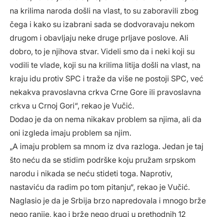
na krilima naroda došli na vlast, to su zaboravili zbog
čega i kako su izabrani sada se dodvoravaju nekom
drugom i obavljaju neke druge prljave poslove. Ali
dobro, to je njihova stvar. Videli smo da i neki koji su
vodili te vlade, koji su na krilima litija došli na vlast, na
kraju idu protiv SPC i traže da više ne postoji SPC, već
nekakva pravoslavna crkva Crne Gore ili pravoslavna
crkva u Crnoj Gori“, rekao je Vučić.
Dodao je da on nema nikakav problem sa njima, ali da
oni izgleda imaju problem sa njim.
„A imaju problem sa mnom iz dva razloga. Jedan je taj
što neću da se stidim podrške koju pružam srpskom
narodu i nikada se neću stideti toga. Naprotiv,
nastaviću da radim po tom pitanju“, rekao je Vučić.
Naglasio je da je Srbija brzo napredovala i mnogo brže
nego ranije, kao i brže nego drugi u prethodnih 12