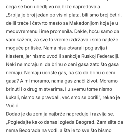
čega se bori ubedljivo najbrže napredovala.
„Srbija je broj jedan po visini plata, bili smo broj četiri,
delili treće i četvrto mesto sa Makedonijom koja je u
međuvremenu i ime promenila. Dakle, hoću samo da
vam kažem, za sve to vreme izdržavali smo najteže
moguće pritiske. Nama nisu otvarali poglavlja i
klastere, jer nismo uvodili sankcije Ruskoj Federaciji.
Neki ne moraju ni da brinu o ceni gasa zato što gasa
nemaju. Nemaju uopšte gas, pa što da brinu o ceni
gasa? A mi moramo, nama gas znači život. Moramo
brinuti i o drugim stvarima. I u svemu tome nismo
kukali, nismo se pravdali, već smo se borili“, rekao je
Vučić.
Dodao je da zemlja najbrže napreduje i razvija se.
„Pogledajte kako danas izgleda Beograd. Zamislite da
nema Beograda na vodi, a šta je to sve što bismo