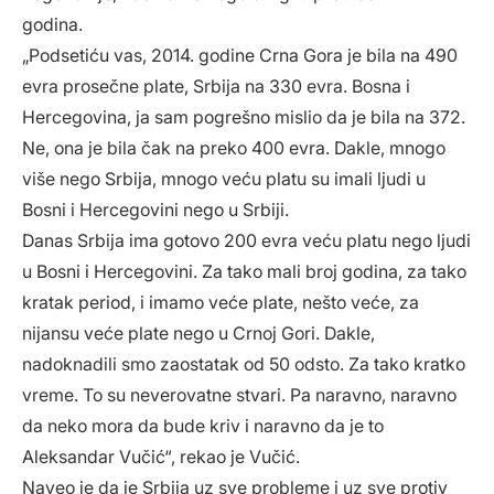
godina.
„Podsetiću vas, 2014. godine Crna Gora je bila na 490
evra prosečne plate, Srbija na 330 evra. Bosna i
Hercegovina, ja sam pogrešno mislio da je bila na 372.
Ne, ona je bila čak na preko 400 evra. Dakle, mnogo
više nego Srbija, mnogo veću platu su imali ljudi u
Bosni i Hercegovini nego u Srbiji.
Danas Srbija ima gotovo 200 evra veću platu nego ljudi
u Bosni i Hercegovini. Za tako mali broj godina, za tako
kratak period, i imamo veće plate, nešto veće, za
nijansu veće plate nego u Crnoj Gori. Dakle,
nadoknadili smo zaostatak od 50 odsto. Za tako kratko
vreme. To su neverovatne stvari. Pa naravno, naravno
da neko mora da bude kriv i naravno da je to
Aleksandar Vučić“, rekao je Vučić.
Naveo je da je Srbija uz sve probleme i uz sve protiv