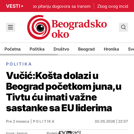
VESTI
 Nisam u žurbi po pitanju dogovora sa Iranom
Zbog ovog incidenta j
Početna
Politika
Društvo
Beograd
Hronika
Sv
POLITIKA
Vučić:Košta dolazi u
Beograd početkom juna,u
Tivtu ću imati važne
sastanke sa EU liderima
Pre 2 meseca
|
POLITIKA
30.05.2026 | 22:07
Izvor: tanjug
Podeli: