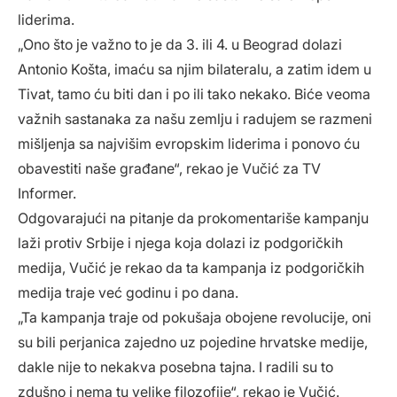
liderima.
„Ono što je važno to je da 3. ili 4. u Beograd dolazi
Antonio Košta, imaću sa njim bilateralu, a zatim idem u
Tivat, tamo ću biti dan i po ili tako nekako. Biće veoma
važnih sastanaka za našu zemlju i radujem se razmeni
mišljenja sa najvišim evropskim liderima i ponovo ću
obavestiti naše građane“, rekao je Vučić za TV
Informer.
Odgovarajući na pitanje da prokomentariše kampanju
laži protiv Srbije i njega koja dolazi iz podgoričkih
medija, Vučić je rekao da ta kampanja iz podgoričkih
medija traje već godinu i po dana.
„Ta kampanja traje od pokušaja obojene revolucije, oni
su bili perjanica zajedno uz pojedine hrvatske medije,
dakle nije to nekakva posebna tajna. I radili su to
zdušno i nema tu velike filozofije“, rekao je Vučić.