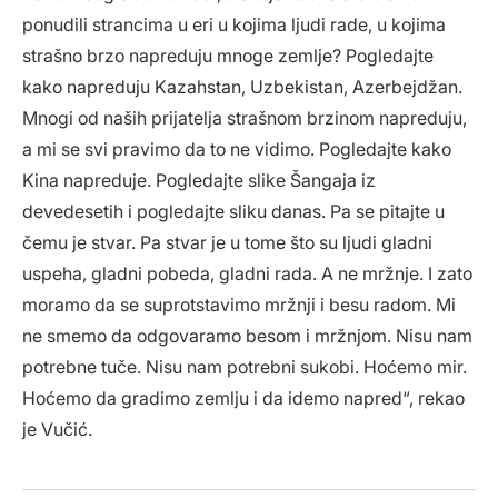
ponudili strancima u eri u kojima ljudi rade, u kojima
strašno brzo napreduju mnoge zemlje? Pogledajte
kako napreduju Kazahstan, Uzbekistan, Azerbejdžan.
Mnogi od naših prijatelja strašnom brzinom napreduju,
a mi se svi pravimo da to ne vidimo. Pogledajte kako
Kina napreduje. Pogledajte slike Šangaja iz
devedesetih i pogledajte sliku danas. Pa se pitajte u
čemu je stvar. Pa stvar je u tome što su ljudi gladni
uspeha, gladni pobeda, gladni rada. A ne mržnje. I zato
moramo da se suprotstavimo mržnji i besu radom. Mi
ne smemo da odgovaramo besom i mržnjom. Nisu nam
potrebne tuče. Nisu nam potrebni sukobi. Hoćemo mir.
Hoćemo da gradimo zemlju i da idemo napred“, rekao
je Vučić.