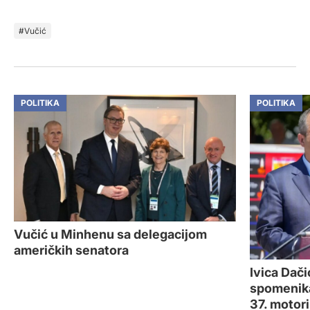
Vučić
POLITIKA
POLITIKA
Vučić u Minhenu sa delegacijom
američkih senatora
Ivica Dači
spomenika
37. motor