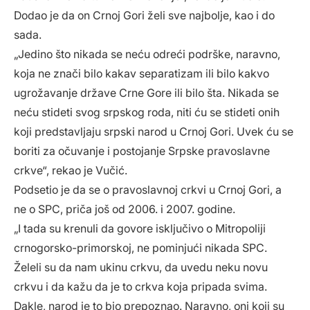
Dodao je da on Crnoj Gori želi sve najbolje, kao i do
sada.
„Jedino što nikada se neću odreći podrške, naravno,
koja ne znači bilo kakav separatizam ili bilo kakvo
ugrožavanje države Crne Gore ili bilo šta. Nikada se
neću stideti svog srpskog roda, niti ću se stideti onih
koji predstavljaju srpski narod u Crnoj Gori. Uvek ću se
boriti za očuvanje i postojanje Srpske pravoslavne
crkve“, rekao je Vučić.
Podsetio je da se o pravoslavnoj crkvi u Crnoj Gori, a
ne o SPC, priča još od 2006. i 2007. godine.
„I tada su krenuli da govore isključivo o Mitropoliji
crnogorsko-primorskoj, ne pominjući nikada SPC.
Želeli su da nam ukinu crkvu, da uvedu neku novu
crkvu i da kažu da je to crkva koja pripada svima.
Dakle, narod je to bio prepoznao. Naravno, oni koji su