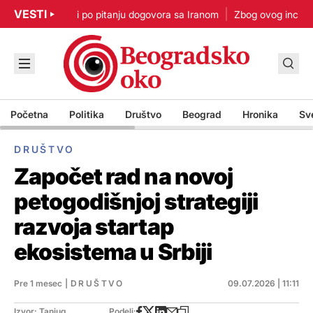
VESTI
p: Nisam u žurbi po pitanju dogovora sa Iranom
Zbog ovog incidenta
Početna
Politika
Društvo
Beograd
Hronika
Sv
DRUŠTVO
Započet rad na novoj
petogodišnjoj strategiji
razvoja startap
ekosistema u Srbiji
Pre 1 mesec
|
DRUŠTVO
09.07.2026 | 11:11
Izvor: Tanjug
Podeli: