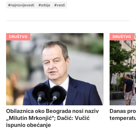
najnovijevesti
srbija
vesti
DRUŠTVO
DRUŠTVO
Obilaznica oko Beograda nosi naziv
Danas pro
„Milutin Mrkonjić“; Dačić: Vučić
temperatu
ispunio obećanje