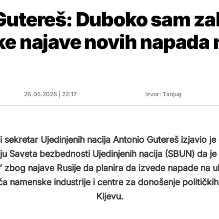
Gutereš: Duboko sam za
e najave novih napada n
26.05.2026 | 22:17
Izvor: Tanjug
 sekretar Ujedinjenih nacija Antonio Gutereš izjavio j
u Saveta bezbednosti Ujedinjenih nacija (SBUN) da j
“ zbog najave Rusije da planira da izvede napade na u
a namenske industrije i centre za donošenje političkih
Kijevu.