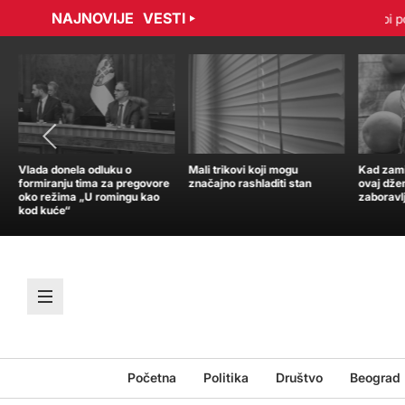
NAJNOVIJE
VESTI
bradović sporazumno raskinuli ugovor
Tramp: Nisam u žurbi po p
Vlada donela odluku o
Mali trikovi koji mogu
Kad zamir
formiranju tima za pregovore
značajno rashladiti stan
ovaj dže
oko režima „U romingu kao
zaboravl
kod kuće“
Početna
Politika
Društvo
Beograd