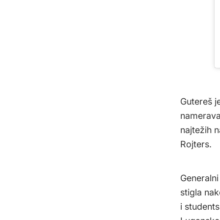
Gutereš j
namerava
najtežih 
Rojters.
Generalni 
stigla na
i students