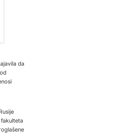
ajavila da
 od
enosi
Rusije
fakulteta
proglašene