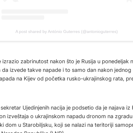
A post shared by António Guterres (@antonioguterres)
e izrazio zabrinutost nakon što je Rusija u ponedeljak n
 da izvede takve napade i to samo dan nakon jednog
napada na Kijev od početka rusko-ukrajinskog rata, pr
sekretar Ujedinjenih nacija je podsetio da je najava iz 
kon izveštaja o ukrajinskom napadu dronom na zgradu 
ki dom u Starobiljsku, koji se nalazi na teritoriji samo