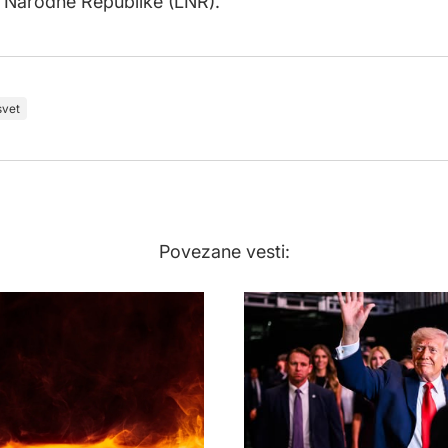
 Narodne Republike (LNR).
svet
Povezane vesti: