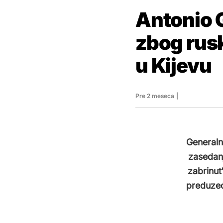
Antonio 
zbog rusk
u Kijevu
Pre 2 meseca
|
Generalni
zasedanj
zabrinut
preduzeć