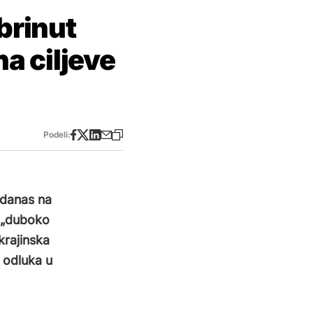
brinut
a ciljeve
Podeli:
e danas na
e „duboko
krajinska
 odluka u