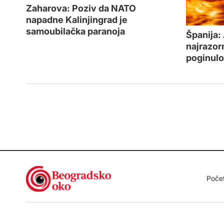
Zaharova: Poziv da NATO
napadne Kalinjingrad je
samoubilačka paranoja
Španija:
najrazorn
poginulo 
Poče