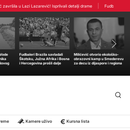
ršila u Lazi Lazarević! Isprlivali detalji drame
Fudbaleri Crven
„Vode
Fudbaleri Brazila savladali
Milićević otvorio ekološko-
nika
Škotsku, Južna Afrika i Bosna
obrazovni kamp u Smederevu
 Novog
i Hercegovina prošli dalje
za decu iz dijaspore i regiona
reme
Kamere uživo
Kursna lista