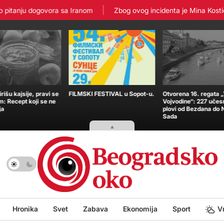
itanju dogovora sa Iranom
Zbog ovog incidenta je Mina Kostić zav
išu kajsije, pravi se
FILMSKI FESTIVAL u Sopot-u.
Otvorena 16. regata 
m: Recept koji se ne
Vojvodine“: 227 učes
ja
plovi od Bezdana do
Sada
Hronika
Svet
Zabava
Ekonomija
Sport
V