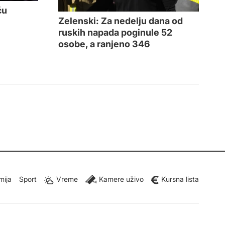
ću
Zelenski: Za nedelju dana od
ruskih napada poginule 52
osobe, a ranjeno 346
mija
Sport
Vreme
Kamere uživo
Kursna lista