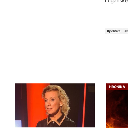
Luganske
politika
HRONIKA