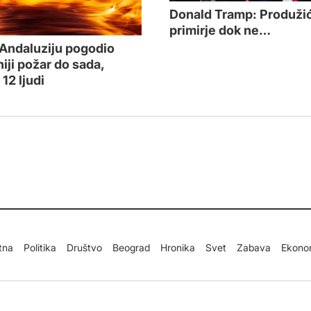
Donald Tramp: Produži
primirje dok ne…
 Andaluziju pogodio
iji požar do sada,
12 ljudi
tna
Politika
Društvo
Beograd
Hronika
Svet
Zabava
Ekono