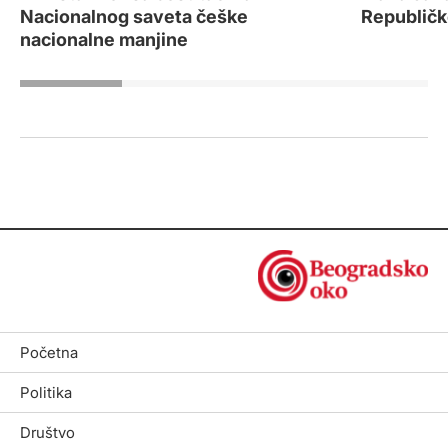
Nacionalnog saveta češke
Republičk
nacionalne manjine
Početna
Politika
Društvo