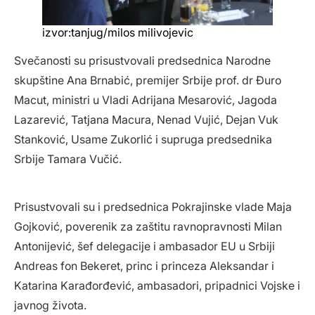
izvor:tanjug/milos milivojevic
Svečanosti su prisustvovali predsednica Narodne
skupštine Ana Brnabić, premijer Srbije prof. dr Đuro
Macut, ministri u Vladi Adrijana Mesarović, Jagoda
Lazarević, Tatjana Macura, Nenad Vujić, Dejan Vuk
Stanković, Usame Zukorlić i supruga predsednika
Srbije Tamara Vučić.
Prisustvovali su i predsednica Pokrajinske vlade Maja
Gojković, poverenik za zaštitu ravnopravnosti Milan
Antonijević, šef delegacije i ambasador EU u Srbiji
Andreas fon Bekeret, princ i princeza Aleksandar i
Katarina Karađorđević, ambasadori, pripadnici Vojske i
javnog života.