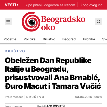
VESTI
p: Nisam u žurbi po pitanju dogovora sa Iranom
Zbog ovog incidenta
Početna
Politika
Društvo
Beograd
Hronika
Sv
DRUŠTVO
Obeležen Dan Republike
Italije u Beogradu,
prisustvovali Ana Brnabić,
Đuro Macut i Tamara Vučić
Pre 2 meseca
|
DRUŠTVO
03.06.2026 | 09:19
Izvor: tanjug
Podeli: