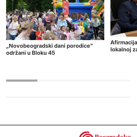
Afirmacij
„Novobeogradski dani porodice”
lokalnoj z
održani u Bloku 45