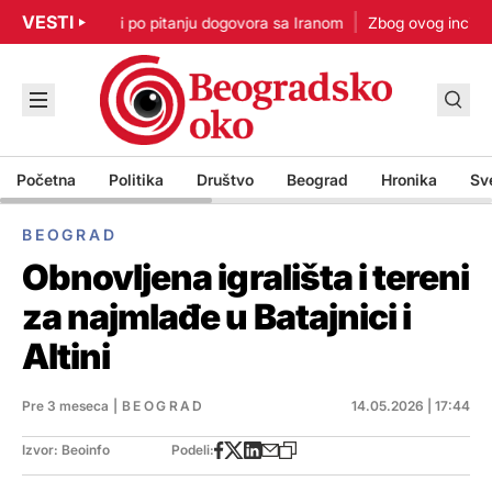
VESTI
p: Nisam u žurbi po pitanju dogovora sa Iranom
Zbog ovog incidenta
Početna
Politika
Društvo
Beograd
Hronika
Sv
BEOGRAD
Obnovljena igrališta i tereni
za najmlađe u Batajnici i
Altini
Pre 3 meseca
|
BEOGRAD
14.05.2026 | 17:44
Izvor: Beoinfo
Podeli: