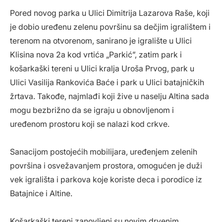
Pored novog parka u Ulici Dimitrija Lazarova Raše, koji
je dobio uređenu zelenu površinu sa dečjim igralištem i
terenom na otvorenom, sanirano je igralište u Ulici
Klisina nova 2a kod vrtića „Parkić”, zatim park i
košarkaški tereni u Ulici kralja Uroša Prvog, park u
Ulici Vasilija Rankovića Baće i park u Ulici batajničkih
žrtava. Takođe, najmlađi koji žive u naselju Altina sada
mogu bezbrižno da se igraju u obnovljenom i
uređenom prostoru koji se nalazi kod crkve.
Sanacijom postojećih mobilijara, uređenjem zelenih
površina i osvežavanjem prostora, omogućen je duži
vek igrališta i parkova koje koriste deca i porodice iz
Batajnice i Altine.
Košarkaški tereni zanovljeni su novim drvenim