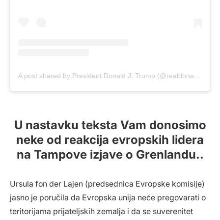
A post shared by President Donald J. Trump (@realdonaldtrump)
U nastavku teksta Vam donosimo
neke od reakcija evropskih lidera
na Tampove izjave o Grenlandu..
Ursula fon der Lajen (predsednica Evropske komisije)
jasno je poručila da Evropska unija neće pregovarati o
teritorijama prijateljskih zemalja i da se suverenitet