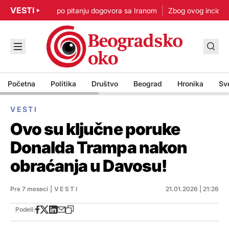
VESTI
: Nisam u žurbi po pitanju dogovora sa Iranom
Zbog ovog incidenta 
Početna
Politika
Društvo
Beograd
Hronika
Sv
VESTI
Ovo su ključne poruke
Donalda Trampa nakon
obraćanja u Davosu!
Pre 7 meseci
|
VESTI
21.01.2026 | 21:26
Podeli: