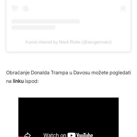
A post shared by Mark Rutte (@secgennato)
Obraćanje Donalda Trampa u Davosu možete pogledati
na
linku
ispod: