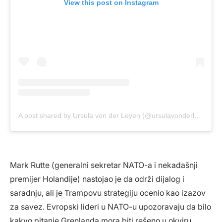
View this post on Instagram
A post shared by Ursula von der Leyen (@ursulavonderleyen)
Mark Rutte (generalni sekretar NATO-a i nekadašnji
premijer Holandije) nastojao je da održi dijalog i
saradnju, ali je Trampovu strategiju ocenio kao izazov
za savez. Evropski lideri u NATO-u upozoravaju da bilo
kakvo pitanje Grenlanda mora biti rešeno u okviru