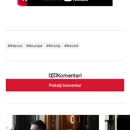
#davos
#europe
#trump
#world
0
Komentari
Pošalji komentar