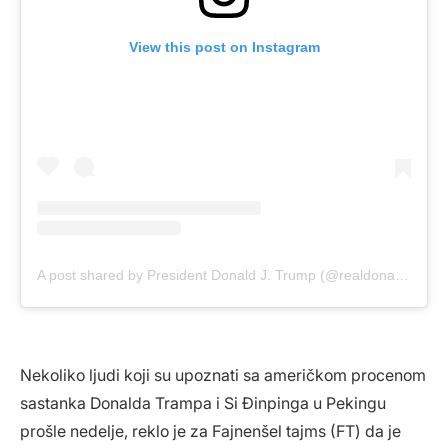
View this post on Instagram
A post shared by President Donald J. Trump (@realdonaldtrump)
Nekoliko ljudi koji su upoznati sa američkom procenom
sastanka Donalda Trampa i Si Đinpinga u Pekingu
prošle nedelje, reklo je za Fajnenšel tajms (FT) da je