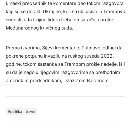
kineski predsednik te komentare dao tokom razgovora
koji su se dotakli Ukrajine, koji su uključivali i Trampovu
sugestiju da trojica lidera treba da sarađuju protiv
Međunarodnog krivičnog suda.
Prema izvorima, Sijevi komentari o Putinovoj odluci da
pokrene potpunu invaziju na ruskog suseda 2022.
godine, tokom sastanka sa Trampom prošle nedelje, išli
su dalje nego u njegovim razgovorima sa prethodnim
američkim predsednikom, Džozefom Bajdenom.
politika
svet