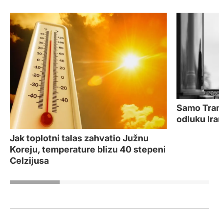
Samo Tram
odluku Ira
Jak toplotni talas zahvatio Južnu
Koreju, temperature blizu 40 stepeni
Celzijusa